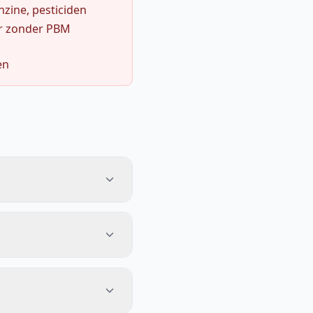
zine, pesticiden
r zonder PBM
en