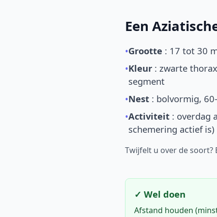
Een Aziatisc
•
Grootte
: 17 tot 30 
•
Kleur
: zwarte thorax
segment
•
Nest
: bolvormig, 60
•
Activiteit
: overdag a
schemering actief is)
Twijfelt u over de soort?
✓ Wel doen
Afstand houden (mins