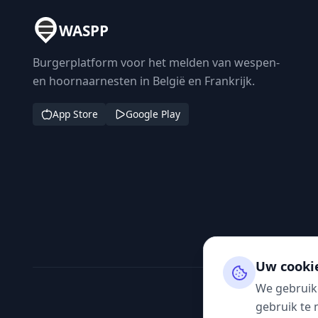
WASPP
Burgerplatform voor het melden van wespen-
en hoornaarnesten in België en Frankrijk.
App Store
Google Play
Uw cooki
We gebruik
gebruik te 