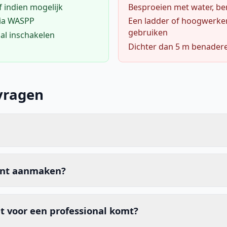
f indien mogelijk
Besproeien met water, ben
via WASPP
Een ladder of hoogwerke
gebruiken
al inschakelen
Dichter dan 5 m benader
vragen
unt aanmaken?
t voor een professional komt?