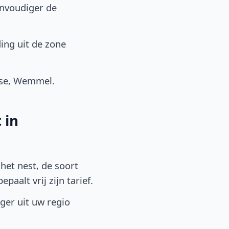
envoudiger de
ing uit de zone
ise, Wemmel.
 in
het nest, de soort
aalt vrij zijn tarief.
lger uit uw regio