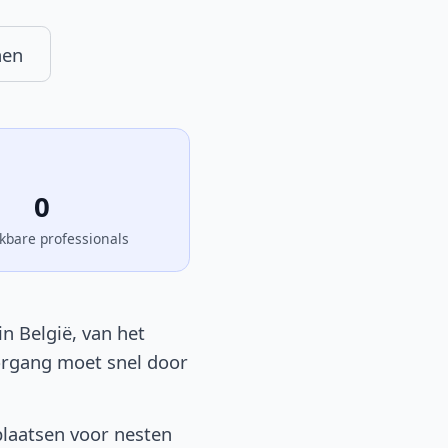
nen
0
kbare professionals
n België, van het
oorgang moet snel door
plaatsen voor nesten