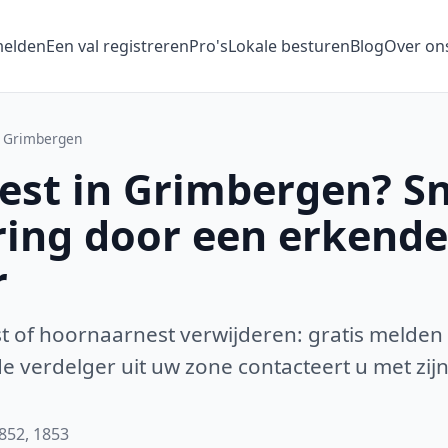
melden
Een val registreren
Pro's
Lokale besturen
Blog
Over on
Grimbergen
st in Grimbergen? Sn
ring door een erkende
r
 of hoornaarnest verwijderen: gratis melden
 verdelger uit uw zone contacteert u met zijn
1852, 1853