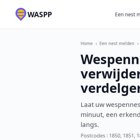
WASPP
Een nest 
Home
›
Een nest melden
›
Wespenne
verwijde
verdelge
Laat uw wespennest
minuut, een erkende
langs.
Postcodes : 1850, 1851, 