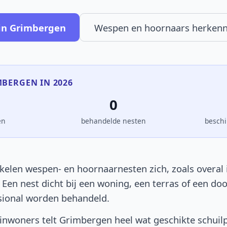
in Grimbergen
Wespen en hoornaars herken
MBERGEN IN 2026
0
en
behandelde nesten
beschi
elen wespen- en hoornaarnesten zich, zoals overal i
. Een nest dicht bij een woning, een terras of een d
sional worden behandeld.
nwoners telt Grimbergen heel wat geschikte schuil