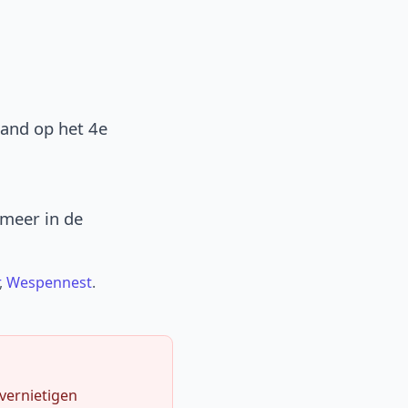
band op het 4e
 meer in de
,
Wespennest
.
 vernietigen