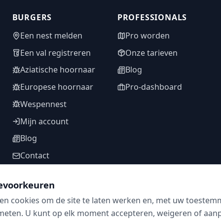
BURGERS
PROFESSIONALS
Een nest melden
Pro worden
Een val registreren
Onze tarieven
Aziatische hoornaar
Blog
Europese hoornaar
Pro-dashboard
Wespennest
Mijn account
Blog
Contact
evoorkeuren
en cookies om de site te laten werken en, met uw toestem
VOLG ONS
meten. U kunt op elk moment accepteren, weigeren of aanpa