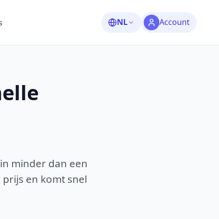
NL
Account
s
elle
 in minder dan een
 prijs en komt snel