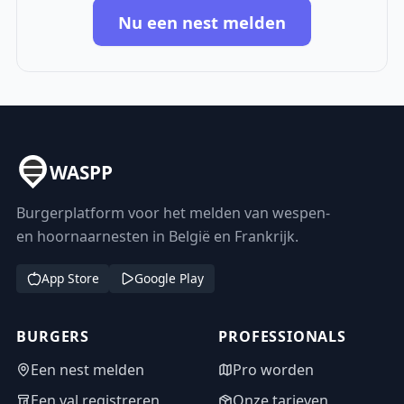
Nu een nest melden
WASPP
Burgerplatform voor het melden van wespen-
en hoornaarnesten in België en Frankrijk.
App Store
Google Play
BURGERS
PROFESSIONALS
Een nest melden
Pro worden
Een val registreren
Onze tarieven