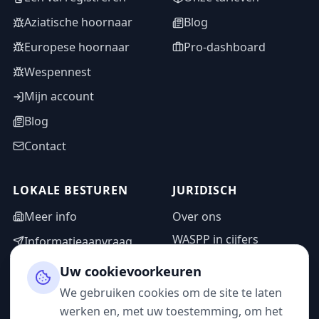
Aziatische hoornaar
Blog
Europese hoornaar
Pro-dashboard
Wespennest
Mijn account
Blog
Contact
LOKALE BESTUREN
JURIDISCH
Meer info
Over ons
WASPP in cijfers
Informatieaanvraag
Wettelijke vermeldingen
Adminzone
Uw cookievoorkeuren
Privacybeleid
We gebruiken cookies om de site te laten
Gebruiksvoorwaarden
werken en, met uw toestemming, om het