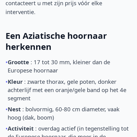
contacteert u met zijn prijs vóór elke
interventie.
Een Aziatische hoornaar
herkennen
•
Grootte
: 17 tot 30 mm, kleiner dan de
Europese hoornaar
•
Kleur
: zwarte thorax, gele poten, donker
achterlijf met een oranje/gele band op het 4e
segment
•
Nest
: bolvormig, 60-80 cm diameter, vaak
hoog (dak, boom)
•
Activiteit
: overdag actief (in tegenstelling tot
de Europese hoornaar, die meer in de