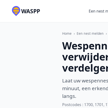
WASPP
Een nest 
Home
›
Een nest melden
›
Wespenne
verwijde
verdelge
Laat uw wespennest
minuut, een erkende
langs.
Postcodes : 1700, 1701, 