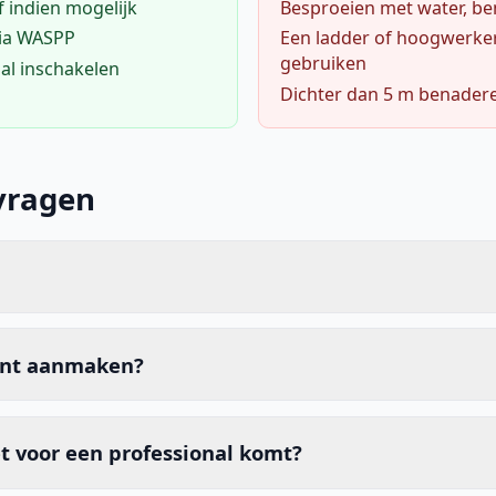
f indien mogelijk
Besproeien met water, ben
via WASPP
Een ladder of hoogwerke
gebruiken
al inschakelen
Dichter dan 5 m benader
vragen
unt aanmaken?
t voor een professional komt?