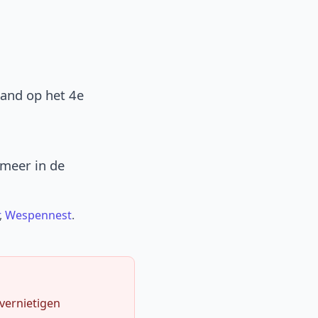
band op het 4e
 meer in de
,
Wespennest
.
 vernietigen