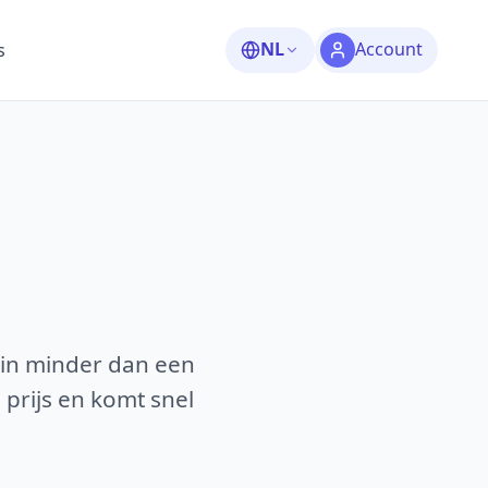
NL
Account
s
 in minder dan een
 prijs en komt snel