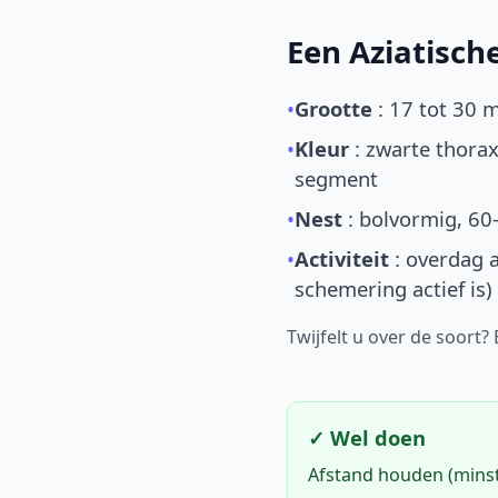
Een Aziatisc
•
Grootte
: 17 tot 30 
•
Kleur
: zwarte thorax
segment
•
Nest
: bolvormig, 60
•
Activiteit
: overdag a
schemering actief is)
Twijfelt u over de soort?
✓ Wel doen
Afstand houden (mins