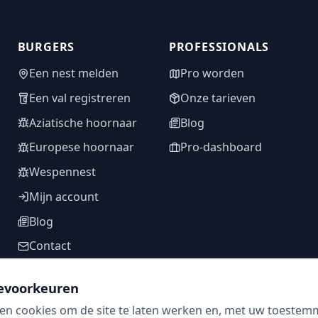
BURGERS
PROFESSIONALS
Een nest melden
Pro worden
Een val registreren
Onze tarieven
Aziatische hoornaar
Blog
Europese hoornaar
Pro-dashboard
Wespennest
Mijn account
Blog
Contact
evoorkeuren
en cookies om de site te laten werken en, met uw toestem