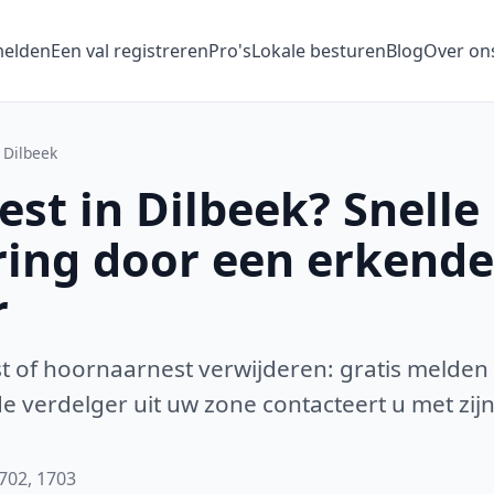
melden
Een val registreren
Pro's
Lokale besturen
Blog
Over on
Dilbeek
st in Dilbeek? Snelle
ring door een erkende
r
 of hoornaarnest verwijderen: gratis melden
 verdelger uit uw zone contacteert u met zijn
1702, 1703