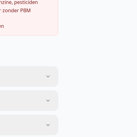
zine, pesticiden
r zonder PBM
en