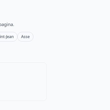
pagina.
nt-Jean
Asse