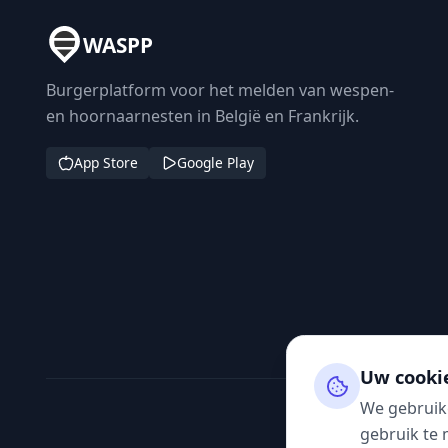
WASPP
Burgerplatform voor het melden van wespen-
en hoornaarnesten in België en Frankrijk.
App Store
Google Play
Uw cooki
We gebruik
gebruik te 