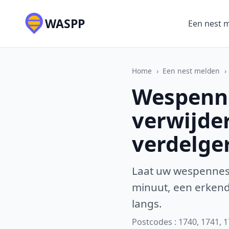
WASPP
Een nest 
Home
›
Een nest melden
›
Wespenne
verwijde
verdelge
Laat uw wespennest
minuut, een erkende
langs.
Postcodes : 1740, 1741, 