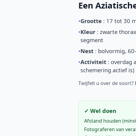
Een Aziatisc
•
Grootte
: 17 tot 30 
•
Kleur
: zwarte thorax
segment
•
Nest
: bolvormig, 60
•
Activiteit
: overdag a
schemering actief is)
Twijfelt u over de soort?
✓ Wel doen
Afstand houden (mins
Fotograferen van vera