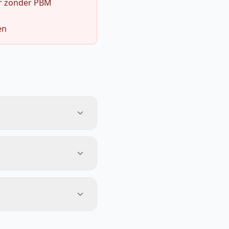
r zonder PBM
en