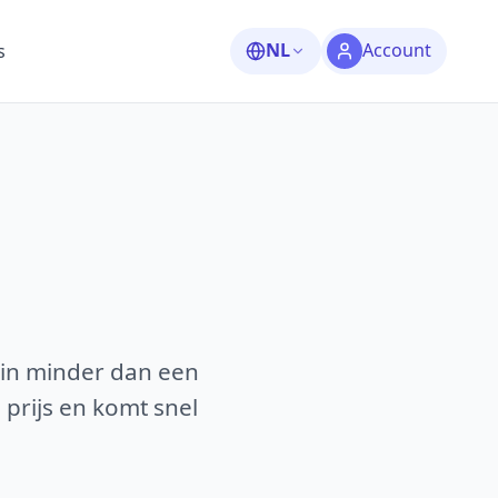
NL
Account
s
 in minder dan een
 prijs en komt snel