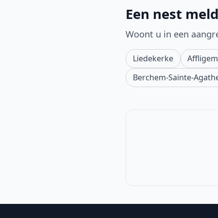
Een nest meld
Woont u in een aangr
Liedekerke
Afflige
Berchem-Sainte-Agath