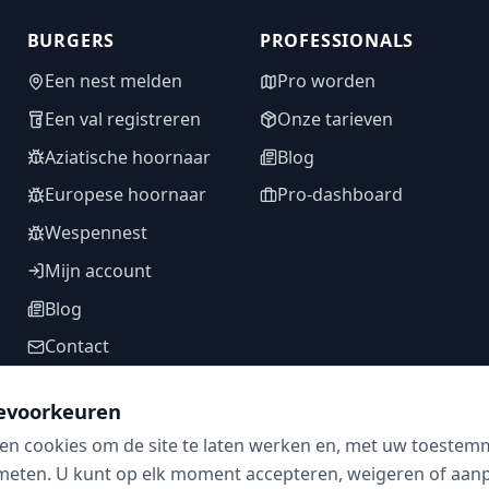
BURGERS
PROFESSIONALS
Een nest melden
Pro worden
Een val registreren
Onze tarieven
Aziatische hoornaar
Blog
Europese hoornaar
Pro-dashboard
Wespennest
Mijn account
Blog
Contact
evoorkeuren
en cookies om de site te laten werken en, met uw toestem
VOLG ONS
meten. U kunt op elk moment accepteren, weigeren of aanpa