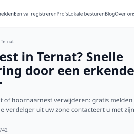
melden
Een val registreren
Pro's
Lokale besturen
Blog
Over on
Ternat
st in Ternat? Snelle
ring door een erkende
r
 of hoornaarnest verwijderen: gratis melden
 verdelger uit uw zone contacteert u met zijn
1742