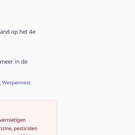
band op het 4e
 meer in de
,
Wespennest
.
 vernietigen
zine, pesticiden