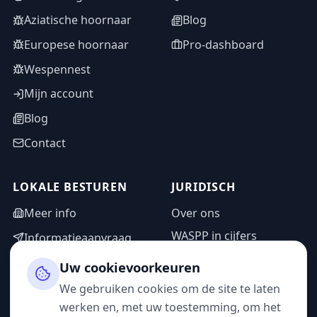
Aziatische hoornaar
Blog
Europese hoornaar
Pro-dashboard
Wespennest
Mijn account
Blog
Contact
LOKALE BESTUREN
JURIDISCH
Meer info
Over ons
WASPP in cijfers
Informatieaanvraag
Wettelijke vermeldingen
Adminzone
Uw cookievoorkeuren
Privacybeleid
We gebruiken cookies om de site te laten
Gebruiksvoorwaarden
werken en, met uw toestemming, om het