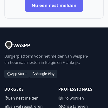
Nu een nest melden
WASPP
Burgerplatform voor het melden van wespen-
en hoornaarnesten in België en Frankrijk.
App Store
Google Play
BURGERS
PROFESSIONALS
Een nest melden
Pro worden
Een val registreren
Onze tarieven