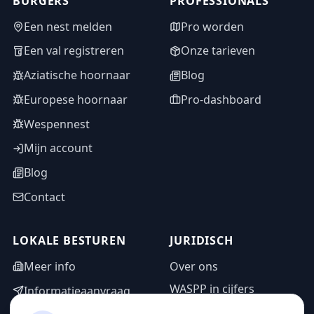
BURGERS
PROFESSIONALS
Een nest melden
Pro worden
Een val registreren
Onze tarieven
Aziatische hoornaar
Blog
Europese hoornaar
Pro-dashboard
Wespennest
Mijn account
Blog
Contact
LOKALE BESTUREN
JURIDISCH
Meer info
Over ons
WASPP in cijfers
Informatieaanvraag
Wettelijke vermeldingen