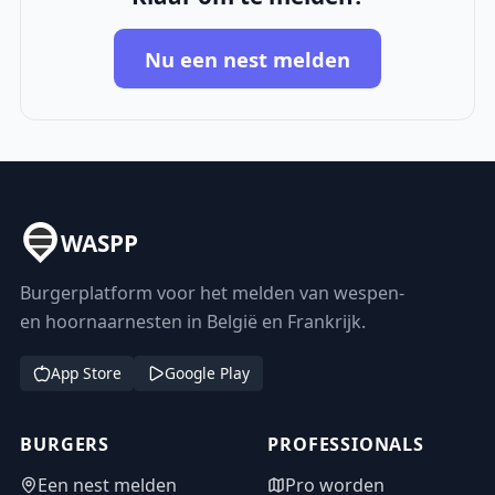
Nu een nest melden
WASPP
Burgerplatform voor het melden van wespen-
en hoornaarnesten in België en Frankrijk.
App Store
Google Play
BURGERS
PROFESSIONALS
Een nest melden
Pro worden