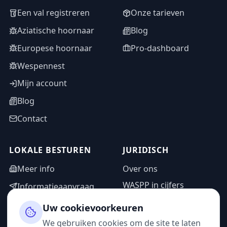
Een val registreren
Onze tarieven
Aziatische hoornaar
Blog
Europese hoornaar
Pro-dashboard
Wespennest
Mijn account
Blog
Contact
LOKALE BESTUREN
JURIDISCH
Meer info
Over ons
WASPP in cijfers
Informatieaanvraag
Wettelijke vermeldingen
Adminzone
Uw cookievoorkeuren
Privacybeleid
We gebruiken cookies om de site te laten