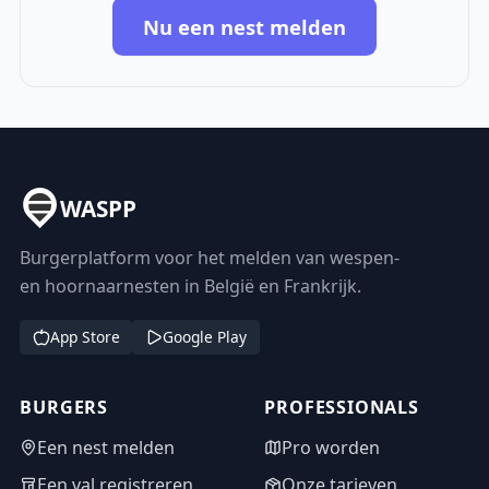
Nu een nest melden
WASPP
Burgerplatform voor het melden van wespen-
en hoornaarnesten in België en Frankrijk.
App Store
Google Play
BURGERS
PROFESSIONALS
Een nest melden
Pro worden
Een val registreren
Onze tarieven