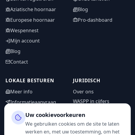
Aziatische hoornaar
Blog
Europese hoornaar
Pro-dashboard
Wespennest
Mijn account
Blog
Contact
LOKALE BESTUREN
JURIDISCH
Meer info
Over ons
WASPP in cijfers
Informatieaanvraag
Wettelijke vermeldingen
Adminzone
Uw cookievoorkeuren
Privacybeleid
We gebruiken cookies om de site te laten
Gebruiksvoorwaarden
werken en, met uw toestemming, om het