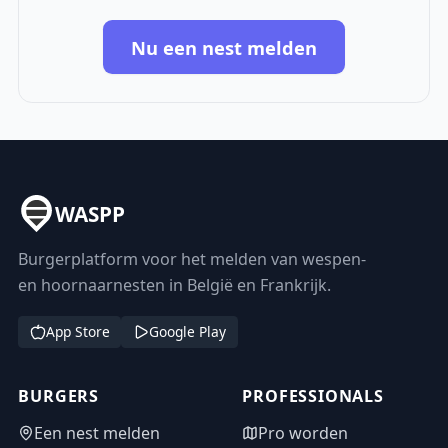
Nu een nest melden
WASPP
Burgerplatform voor het melden van wespen-
en hoornaarnesten in België en Frankrijk.
App Store
Google Play
BURGERS
PROFESSIONALS
Een nest melden
Pro worden