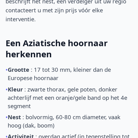
beschrijft het nest, een verdelger uit uw regio
contacteert u met zijn prijs vóór elke
interventie.
Een Aziatische hoornaar
herkennen
•
Grootte
: 17 tot 30 mm, kleiner dan de
Europese hoornaar
•
Kleur
: zwarte thorax, gele poten, donker
achterlijf met een oranje/gele band op het 4e
segment
•
Nest
: bolvormig, 60-80 cm diameter, vaak
hoog (dak, boom)
•
Activiteit
: overdag actief (in tegenstelling tot