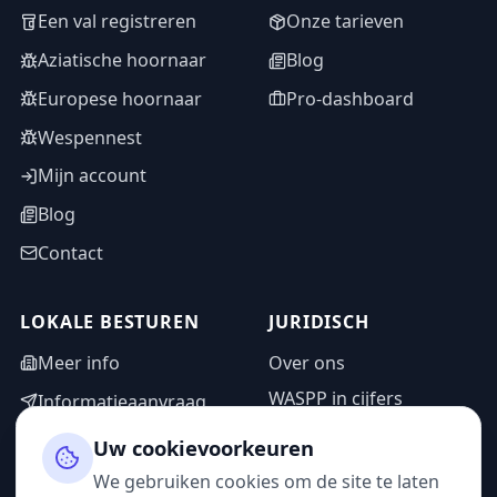
Een val registreren
Onze tarieven
Aziatische hoornaar
Blog
Europese hoornaar
Pro-dashboard
Wespennest
Mijn account
Blog
Contact
LOKALE BESTUREN
JURIDISCH
Meer info
Over ons
WASPP in cijfers
Informatieaanvraag
Wettelijke vermeldingen
Adminzone
Uw cookievoorkeuren
Privacybeleid
We gebruiken cookies om de site te laten