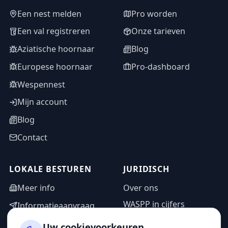
Een nest melden
Pro worden
Een val registreren
Onze tarieven
Aziatische hoornaar
Blog
Europese hoornaar
Pro-dashboard
Wespennest
Mijn account
Blog
Contact
LOKALE BESTUREN
JURIDISCH
Meer info
Over ons
WASPP in cijfers
Informatieaanvraag
Wettelijke vermeldingen
Adminzone
Uw cookievoorkeuren