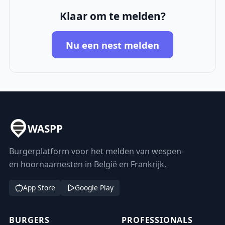
Klaar om te melden?
Nu een nest melden
WASPP
Burgerplatform voor het melden van wespen-
en hoornaarnesten in België en Frankrijk.
App Store
Google Play
BURGERS
PROFESSIONALS