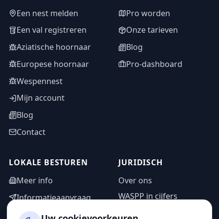
Een nest melden
Pro worden
Een val registreren
Onze tarieven
Aziatische hoornaar
Blog
Europese hoornaar
Pro-dashboard
Wespennest
Mijn account
Blog
Contact
LOKALE BESTUREN
JURIDISCH
Meer info
Over ons
WASPP in cijfers
Informatieaanvraag
Wettelijke vermeldingen
Adminzone
Uw cookievoorkeuren