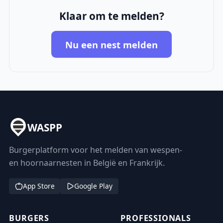
Klaar om te melden?
Nu een nest melden
WASPP
Burgerplatform voor het melden van wespen-
en hoornaarnesten in België en Frankrijk.
App Store
Google Play
BURGERS
PROFESSIONALS