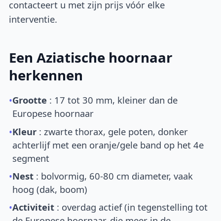
contacteert u met zijn prijs vóór elke
interventie.
Een Aziatische hoornaar
herkennen
•
Grootte
: 17 tot 30 mm, kleiner dan de
Europese hoornaar
•
Kleur
: zwarte thorax, gele poten, donker
achterlijf met een oranje/gele band op het 4e
segment
•
Nest
: bolvormig, 60-80 cm diameter, vaak
hoog (dak, boom)
•
Activiteit
: overdag actief (in tegenstelling tot
de Europese hoornaar, die meer in de