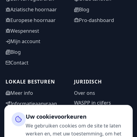
Aziatische hoornaar
Blog
Europese hoornaar
Pro-dashboard
Wespennest
Mijn account
Blog
Contact
LOKALE BESTUREN
JURIDISCH
Meer info
Over ons
WASPP in cijfers
Informatieaanvraag
Wettelijke vermeldingen
Adminzone
Uw cookievoorkeuren
Privacybeleid
We gebruiken cookies om de site te laten
Gebruiksvoorwaarden
werken en, met uw toestemming, om het