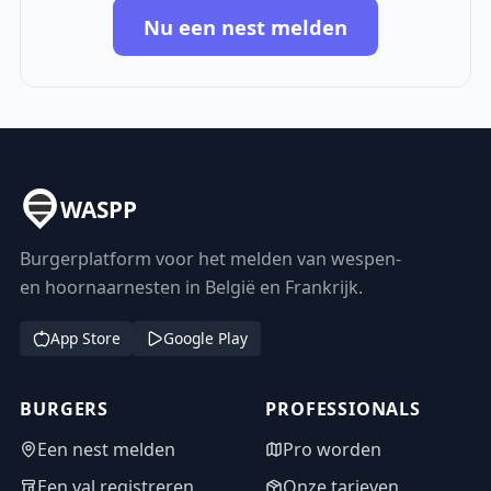
Nu een nest melden
WASPP
Burgerplatform voor het melden van wespen-
en hoornaarnesten in België en Frankrijk.
App Store
Google Play
BURGERS
PROFESSIONALS
Een nest melden
Pro worden
Een val registreren
Onze tarieven