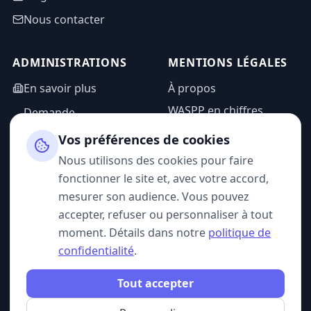
Nous contacter
ADMINISTRATIONS
MENTIONS LÉGALES
En savoir plus
À propos
WASPP en chiffres
Demande
d'information
Mentions légales
Vos préférences de cookies
Espace admin
Politique de
Nous utilisons des cookies pour faire
confidentialité
fonctionner le site et, avec votre accord,
CGU
mesurer son audience. Vous pouvez
accepter, refuser ou personnaliser à tout
moment. Détails dans notre
politique de
confidentialité
.
SUIVEZ-NOUS
Tout accepter