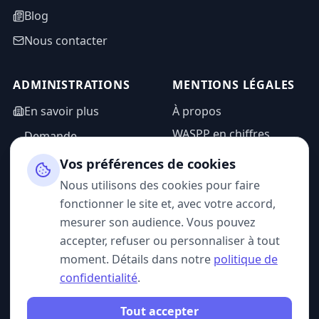
Blog
Nous contacter
ADMINISTRATIONS
MENTIONS LÉGALES
En savoir plus
À propos
WASPP en chiffres
Demande
d'information
Mentions légales
Vos préférences de cookies
Espace admin
Politique de
Nous utilisons des cookies pour faire
confidentialité
fonctionner le site et, avec votre accord,
CGU
mesurer son audience. Vous pouvez
accepter, refuser ou personnaliser à tout
moment. Détails dans notre
politique de
confidentialité
.
SUIVEZ-NOUS
Tout accepter