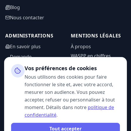
Blog
Nous contacter
ADMINISTRATIONS
MENTIONS LÉGALES
En savoir plus
À propos
WASPP en chiffres
Demande
d'information
Mentions légales
Vos préférences de cookies
Espace admin
Politique de
Nous utilisons des cookies pour faire
confidentialité
fonctionner le site et, avec votre accord,
CGU
mesurer son audience. Vous pouvez
accepter, refuser ou personnaliser à tout
moment. Détails dans notre
politique de
confidentialité
.
SUIVEZ-NOUS
Tout accepter