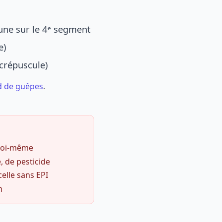
une sur le 4ᵉ segment
e)
 crépuscule)
d de guêpes
.
 soi-même
, de pesticide
celle sans EPI
m