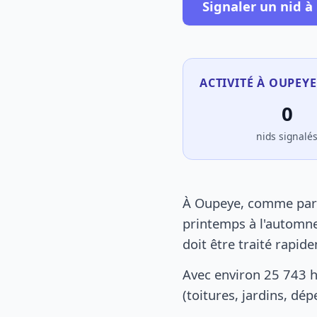
Signaler un nid 
ACTIVITÉ À OUPEYE
0
nids signalé
À Oupeye, comme parto
printemps à l'automne
doit être traité rapid
Avec environ 25 743 
(toitures, jardins, dé