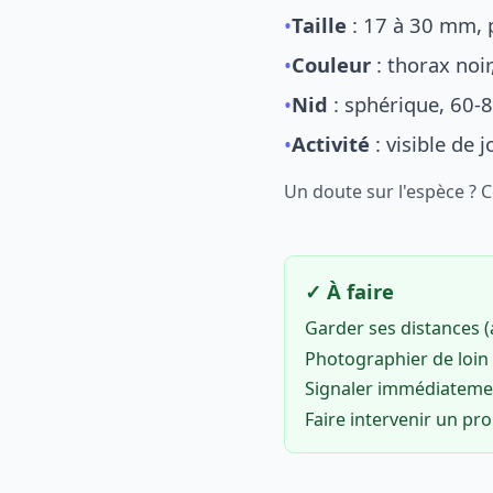
•
Taille
: 17 à 30 mm, p
•
Couleur
: thorax noi
•
Nid
: sphérique, 60-8
•
Activité
: visible de 
Un doute sur l'espèce ? 
✓ À faire
Garder ses distances 
Photographier de loin 
Signaler immédiatem
Faire intervenir un pr