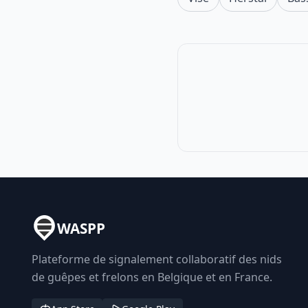
WASPP
Plateforme de signalement collaboratif des nids
de guêpes et frelons en Belgique et en France.