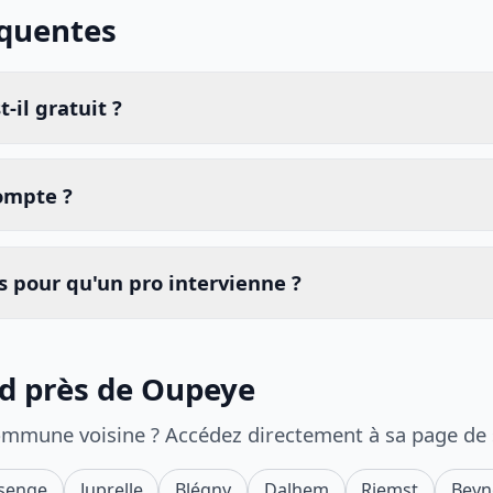
équentes
-il gratuit ?
compte ?
 pour qu'un pro intervienne ?
id près de Oupeye
ommune voisine ? Accédez directement à sa page de
senge
Juprelle
Blégny
Dalhem
Riemst
Beyn