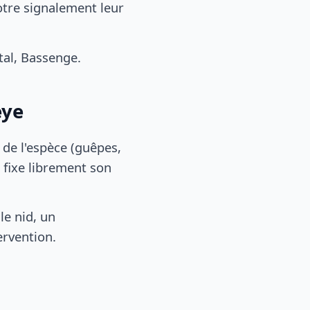
otre signalement leur
al, Bassenge.
eye
, de l'espèce (guêpes,
 fixe librement son
le nid, un
ervention.