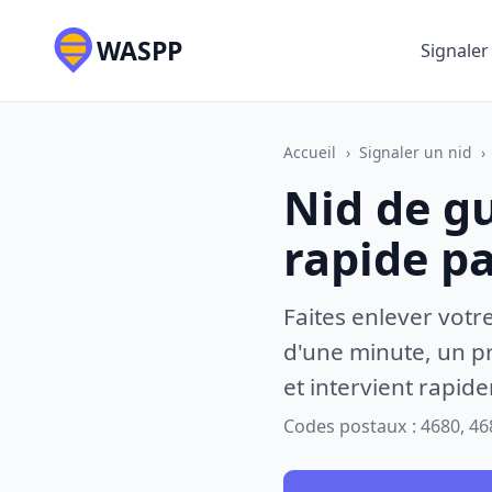
WASPP
Signaler
Accueil
›
Signaler un nid
›
Nid de g
rapide p
Faites enlever votr
d'une minute, un pr
et intervient rapid
Codes postaux : 4680, 46