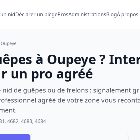
 un nid
Déclarer un piège
Pros
Administrations
Blog
À propos
Oupeye
uêpes à Oupeye ? Inte
ar un pro agréé
e nid de guêpes ou de frelons : signalement gr
ofessionnel agréé de votre zone vous recontac
ement.
81, 4682, 4683, 4684