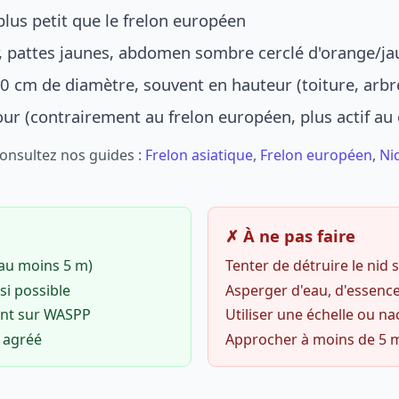
lus petit que le frelon européen
r, pattes jaunes, abdomen sombre cerclé d'orange/ja
0 cm de diamètre, souvent en hauteur (toiture, arbr
jour (contrairement au frelon européen, plus actif au
Consultez nos guides :
Frelon asiatique
,
Frelon européen
,
Ni
✗ À ne pas faire
(au moins 5 m)
Tenter de détruire le nid
si possible
Asperger d'eau, d'essence
ent sur WASPP
Utiliser une échelle ou na
o agréé
Approcher à moins de 5 