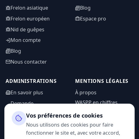
Frelon asiatique
Blog
Frelon européen
Espace pro
Nid de guêpes
Mon compte
Blog
Nous contacter
ADMINISTRATIONS
MENTIONS LÉGALES
En savoir plus
À propos
WASPP en chiffres
Demande
d'information
Mentions légales
Vos préférences de cookies
Espace admin
Politique de
Nous utilisons des cookies pour faire
confidentialité
fonctionner le site et, avec votre accord,