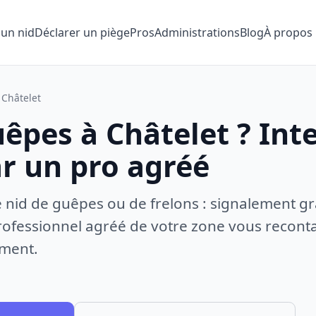
 un nid
Déclarer un piège
Pros
Administrations
Blog
À propos
Châtelet
êpes à Châtelet ? Int
ar un pro agréé
e nid de guêpes ou de frelons : signalement gr
ofessionnel agréé de votre zone vous recontac
ement.