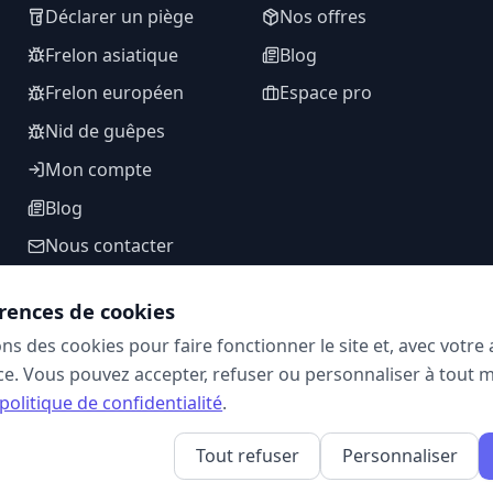
Déclarer un piège
Nos offres
Frelon asiatique
Blog
Frelon européen
Espace pro
Nid de guêpes
Mon compte
Blog
Nous contacter
rences de cookies
ons des cookies pour faire fonctionner le site et, avec votr
SUIVEZ-NOUS
e. Vous pouvez accepter, refuser ou personnaliser à tout 
politique de confidentialité
.
Tout refuser
Personnaliser