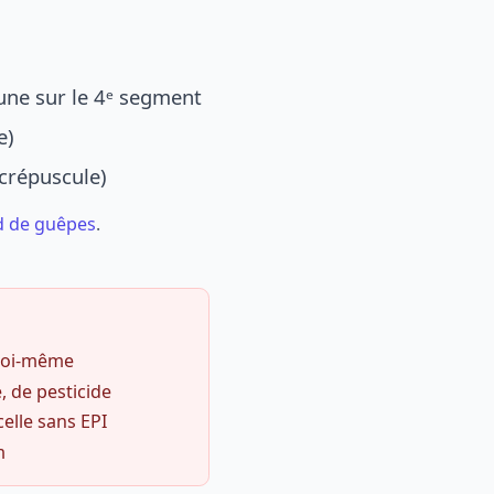
une sur le 4ᵉ segment
e)
 crépuscule)
d de guêpes
.
 soi-même
, de pesticide
celle sans EPI
m