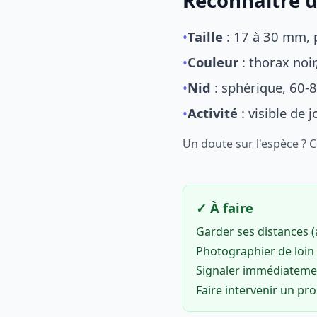
Reconnaître u
•
Taille
: 17 à 30 mm, p
•
Couleur
: thorax noi
•
Nid
: sphérique, 60-8
•
Activité
: visible de 
Un doute sur l'espèce ? 
✓ À faire
Garder ses distances 
Photographier de loin 
Signaler immédiatem
Faire intervenir un pr