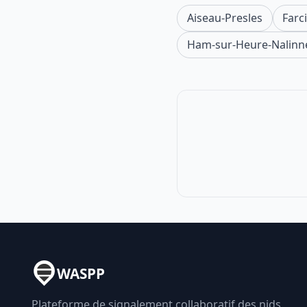
Aiseau-Presles
Farc
Ham-sur-Heure-Nalinn
WASPP
Plateforme de signalement collaboratif des nids