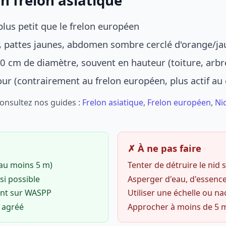
n frelon asiatique
lus petit que le frelon européen
r, pattes jaunes, abdomen sombre cerclé d'orange/ja
0 cm de diamètre, souvent en hauteur (toiture, arbr
jour (contrairement au frelon européen, plus actif au
Consultez nos guides :
Frelon asiatique
,
Frelon européen
,
Ni
✗ À ne pas faire
(au moins 5 m)
Tenter de détruire le nid
si possible
Asperger d'eau, d'essence
ent sur WASPP
Utiliser une échelle ou na
o agréé
Approcher à moins de 5 