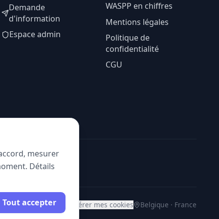
WASPP en chiffres
Demande
d'information
Mentions légales
Espace admin
Politique de
confidentialité
CGU
e accord, mesurer
moment. Détails
Tout accepter
Gérer mes cookies
Belgique · France