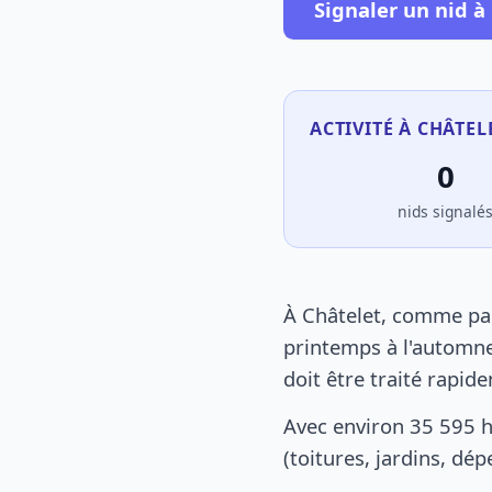
Signaler un nid à
ACTIVITÉ À CHÂTEL
0
nids signalé
À Châtelet, comme par
printemps à l'automne
doit être traité rapid
Avec environ 35 595 h
(toitures, jardins, dé