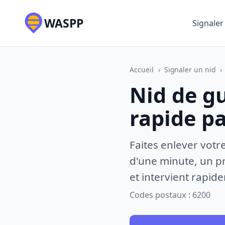
WASPP
Signaler
Accueil
›
Signaler un nid
›
Nid de gu
rapide p
Faites enlever votr
d'une minute, un pr
et intervient rapid
Codes postaux : 6200