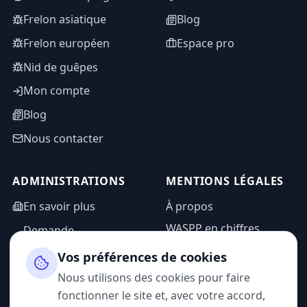
Frelon asiatique
Blog
Frelon européen
Espace pro
Nid de guêpes
Mon compte
Blog
Nous contacter
ADMINISTRATIONS
MENTIONS LÉGALES
En savoir plus
À propos
WASPP en chiffres
Demande
d'information
Mentions légales
Vos préférences de cookies
Espace admin
Politique de
Nous utilisons des cookies pour faire
confidentialité
fonctionner le site et, avec votre accord,