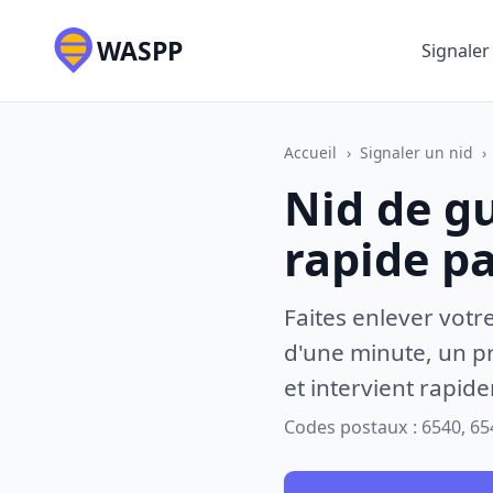
WASPP
Signaler
Accueil
›
Signaler un nid
›
Nid de g
rapide p
Faites enlever votr
d'une minute, un pr
et intervient rapid
Codes postaux : 6540, 65