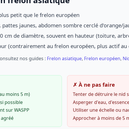
n frelon asiatique
lus petit que le frelon européen
r, pattes jaunes, abdomen sombre cerclé d'orange/ja
0 cm de diamètre, souvent en hauteur (toiture, arbr
jour (contrairement au frelon européen, plus actif au
Consultez nos guides :
Frelon asiatique
,
Frelon européen
,
Ni
✗ À ne pas faire
(au moins 5 m)
Tenter de détruire le nid
si possible
Asperger d'eau, d'essence
ent sur WASPP
Utiliser une échelle ou na
o agréé
Approcher à moins de 5 