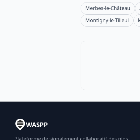
Merbes-le-Château
Montigny-le-Tilleul
WASPP
Plateforme de signalement collaboratif des nids