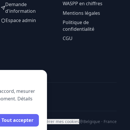
WASPP en chiffres
Demande
d'information
Mentions légales
Espace admin
Politique de
confidentialité
CGU
e accord, mesurer
moment. Détails
Tout accepter
Gérer mes cookies
Belgique · France