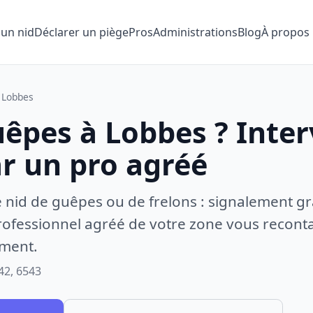
 un nid
Déclarer un piège
Pros
Administrations
Blog
À propos
Lobbes
uêpes à Lobbes ? Inte
ar un pro agréé
e nid de guêpes ou de frelons : signalement gr
ofessionnel agréé de votre zone vous recontac
ement.
42, 6543