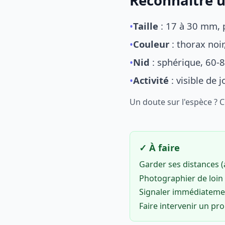
Reconnaître u
•
Taille
: 17 à 30 mm, p
•
Couleur
: thorax noi
•
Nid
: sphérique, 60-8
•
Activité
: visible de 
Un doute sur l'espèce ? 
✓ À faire
Garder ses distances 
Photographier de loin 
Signaler immédiatem
Faire intervenir un pr