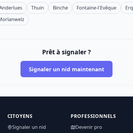
Anderlues
Thuin
Binche
Fontaine-l'Evêque
Erq
Morlanwelz
Prêt à signaler ?
Signaler un nid maintenant
CITOYENS
PROFESSIONNELS
Signaler un nid
Devenir pro