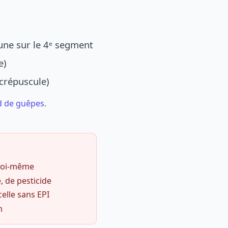
une sur le 4ᵉ segment
e)
 crépuscule)
d de guêpes
.
 soi-même
, de pesticide
celle sans EPI
m