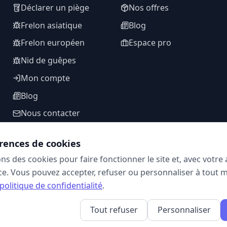
Déclarer un piège
Nos offres
Frelon asiatique
Blog
Frelon européen
Espace pro
Nid de guêpes
Mon compte
Blog
Nous contacter
rences de cookies
ons des cookies pour faire fonctionner le site et, avec votr
SUIVEZ-NOUS
e. Vous pouvez accepter, refuser ou personnaliser à tout 
politique de confidentialité
.
Tout refuser
Personnaliser