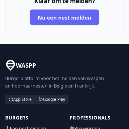
Klaar om te melden?
Nu een nest melden
WASPP
Burgerplatform voor het melden van wespen-
en hoornaarnesten in België en Frankrijk.
App Store
Google Play
BURGERS
PROFESSIONALS
Een nest melden
Pro worden