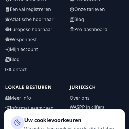
Een val registreren
Onze tarieven
Aziatische hoornaar
Blog
Europese hoornaar
Pro-dashboard
Wespennest
Mijn account
Blog
Contact
LOKALE BESTUREN
JURIDISCH
Meer info
Over ons
WASPP in cijfers
Informatieaanvraag
Wettelijke vermeldingen
Adminzone
Uw cookievoorkeuren
Privacybeleid
We gebruiken cookies om de site te laten