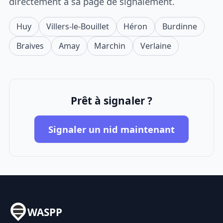
directement à sa page de signalement.
Huy
Villers-le-Bouillet
Héron
Burdinne
Braives
Amay
Marchin
Verlaine
Prêt à signaler ?
Signaler un nid maintenant
WASPP