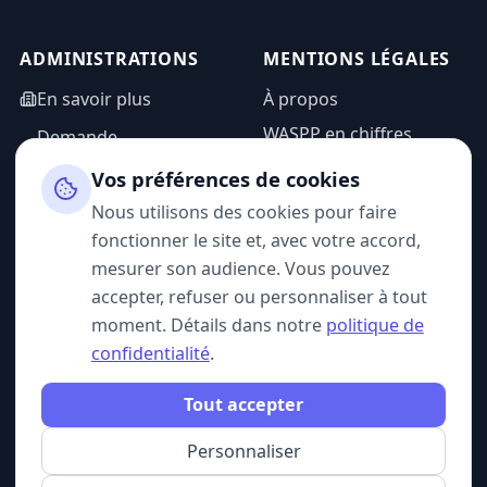
ADMINISTRATIONS
MENTIONS LÉGALES
En savoir plus
À propos
WASPP en chiffres
Demande
d'information
Mentions légales
Vos préférences de cookies
Espace admin
Politique de
Nous utilisons des cookies pour faire
confidentialité
fonctionner le site et, avec votre accord,
CGU
mesurer son audience. Vous pouvez
accepter, refuser ou personnaliser à tout
moment. Détails dans notre
politique de
confidentialité
.
SUIVEZ-NOUS
Tout accepter
Personnaliser
© 2026 WASPP. Tous droits réservés.