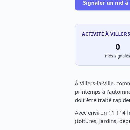
Signaler un nid à V
ACTIVITÉ À VILLERS
0
nids signalé
À Villers-la-Ville, co
printemps à l'automne
doit être traité rapid
Avec environ 11 114 h
(toitures, jardins, dé