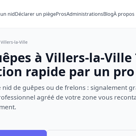
 un nid
Déclarer un piège
Pros
Administrations
Blog
À propos
Villers-la-Ville
êpes à Villers-la-Ville 
tion rapide par un pro
e nid de guêpes ou de frelons : signalement gr
ofessionnel agréé de votre zone vous recontac
ement.