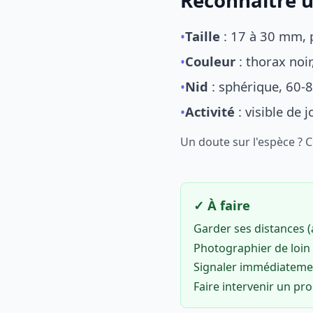
Reconnaître u
•
Taille
: 17 à 30 mm, p
•
Couleur
: thorax noi
•
Nid
: sphérique, 60-8
•
Activité
: visible de 
Un doute sur l'espèce ? 
✓ À faire
Garder ses distances 
Photographier de loin 
Signaler immédiatem
Faire intervenir un pr