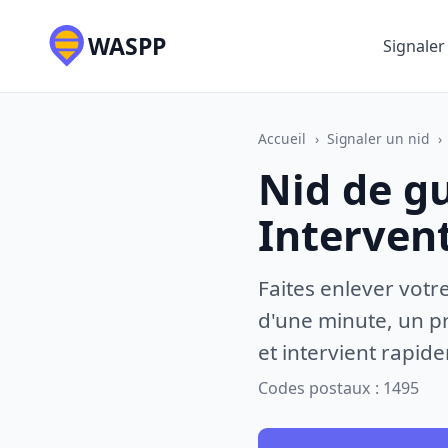
WASPP
Signaler
Accueil
›
Signaler un nid
›
Nid de gu
Interven
Faites enlever votr
d'une minute, un pr
et intervient rapid
Codes postaux : 1495