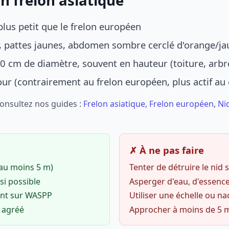
n frelon asiatique
lus petit que le frelon européen
r, pattes jaunes, abdomen sombre cerclé d'orange/ja
0 cm de diamètre, souvent en hauteur (toiture, arbr
jour (contrairement au frelon européen, plus actif au
Consultez nos guides :
Frelon asiatique
,
Frelon européen
,
Ni
✗ À ne pas faire
(au moins 5 m)
Tenter de détruire le nid
si possible
Asperger d'eau, d'essence
ent sur WASPP
Utiliser une échelle ou na
o agréé
Approcher à moins de 5 