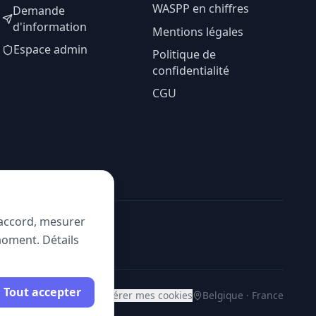
WASPP en chiffres
Demande
d'information
Mentions légales
Espace admin
Politique de
confidentialité
CGU
e accord, mesurer
moment. Détails
Tout accepter
Gérer mes cookies
Belgique · France