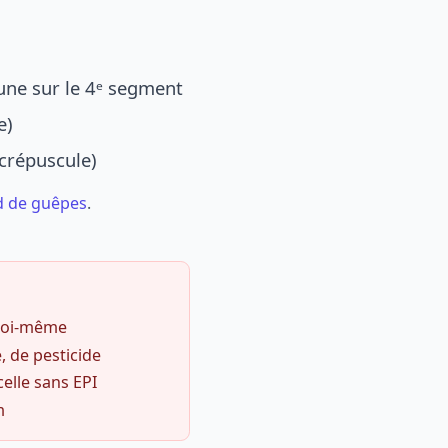
une sur le 4ᵉ segment
e)
 crépuscule)
d de guêpes
.
 soi-même
, de pesticide
celle sans EPI
m