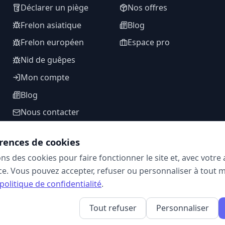
Déclarer un piège
Nos offres
Frelon asiatique
Blog
Frelon européen
Espace pro
Nid de guêpes
Mon compte
Blog
Nous contacter
rences de cookies
ons des cookies pour faire fonctionner le site et, avec votr
SUIVEZ-NOUS
e. Vous pouvez accepter, refuser ou personnaliser à tout 
politique de confidentialité
.
Tout refuser
Personnaliser