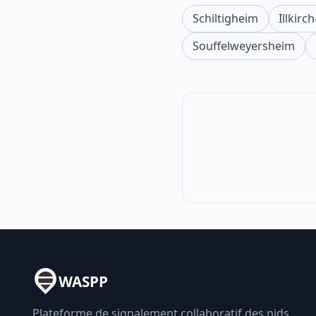
Schiltigheim
Illkir
Souffelweyersheim
WASPP
Plateforme de signalement collaboratif des nids