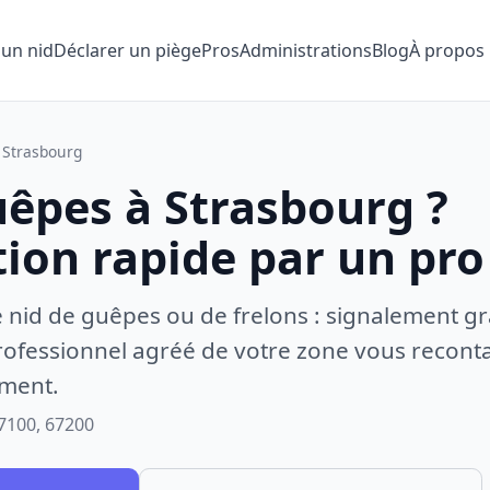
 un nid
Déclarer un piège
Pros
Administrations
Blog
À propos
Strasbourg
uêpes à Strasbourg ?
tion rapide par un pro
e nid de guêpes ou de frelons : signalement gr
ofessionnel agréé de votre zone vous recontac
ement.
7100, 67200