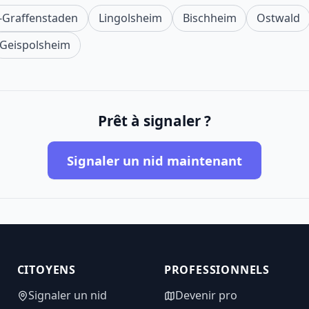
ch-Graffenstaden
Lingolsheim
Bischheim
Ostwald
Geispolsheim
Prêt à signaler ?
Signaler un nid maintenant
CITOYENS
PROFESSIONNELS
Signaler un nid
Devenir pro