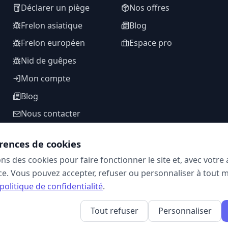
Déclarer un piège
Nos offres
Frelon asiatique
Blog
Frelon européen
Espace pro
Nid de guêpes
Mon compte
Blog
Nous contacter
rences de cookies
ons des cookies pour faire fonctionner le site et, avec votr
SUIVEZ-NOUS
e. Vous pouvez accepter, refuser ou personnaliser à tout 
politique de confidentialité
.
Tout refuser
Personnaliser