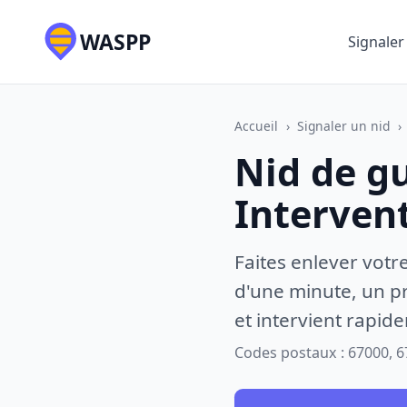
WASPP
Signaler
Accueil
›
Signaler un nid
›
Nid de g
Interven
Faites enlever votr
d'une minute, un pr
et intervient rapid
Codes postaux : 67000, 6