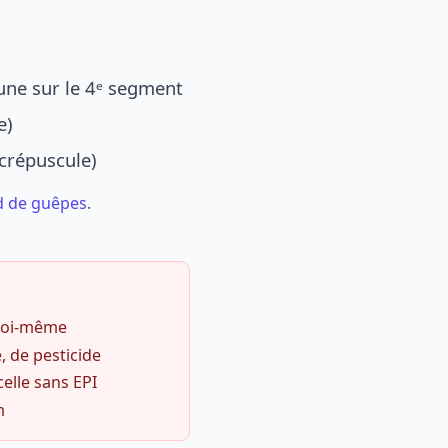
une sur le 4ᵉ segment
e)
 crépuscule)
d de guêpes
.
 soi-même
, de pesticide
celle sans EPI
m