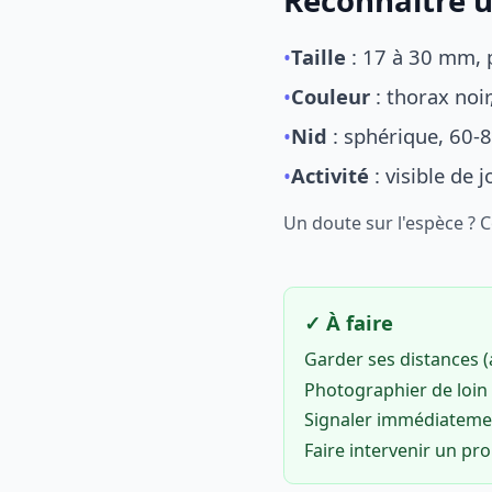
Reconnaître u
•
Taille
: 17 à 30 mm, p
•
Couleur
: thorax noi
•
Nid
: sphérique, 60-8
•
Activité
: visible de 
Un doute sur l'espèce ? 
✓ À faire
Garder ses distances 
Photographier de loin 
Signaler immédiatem
Faire intervenir un pr