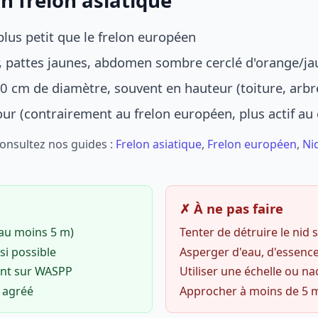
n frelon asiatique
lus petit que le frelon européen
r, pattes jaunes, abdomen sombre cerclé d'orange/ja
0 cm de diamètre, souvent en hauteur (toiture, arbr
jour (contrairement au frelon européen, plus actif au
Consultez nos guides :
Frelon asiatique
,
Frelon européen
,
Ni
✗ À ne pas faire
(au moins 5 m)
Tenter de détruire le nid
si possible
Asperger d'eau, d'essence
ent sur WASPP
Utiliser une échelle ou na
o agréé
Approcher à moins de 5 