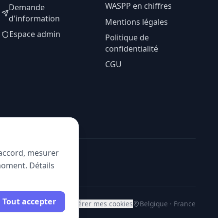
WASPP en chiffres
Demande
d'information
Mentions légales
Espace admin
Politique de
confidentialité
CGU
e accord, mesurer
moment. Détails
Tout accepter
Gérer mes cookies
Belgique · France