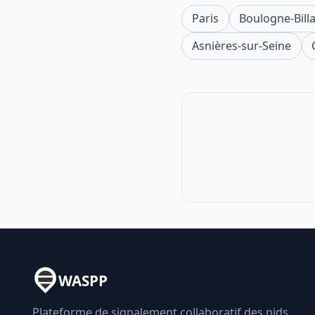
Paris
Boulogne-Bill
Asnières-sur-Seine
WASPP
Plateforme de signalement collaboratif des nids