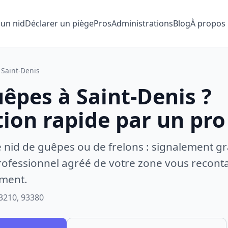
 un nid
Déclarer un piège
Pros
Administrations
Blog
À propos
Saint-Denis
êpes à Saint-Denis ?
tion rapide par un pro
e nid de guêpes ou de frelons : signalement gr
ofessionnel agréé de votre zone vous recontac
ement.
3210, 93380