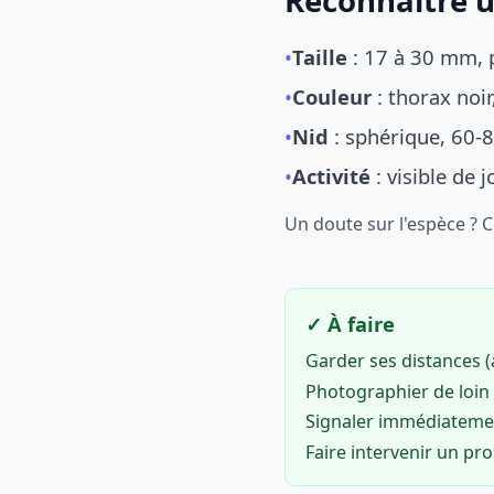
Reconnaître u
•
Taille
: 17 à 30 mm, p
•
Couleur
: thorax noi
•
Nid
: sphérique, 60-8
•
Activité
: visible de 
Un doute sur l'espèce ? 
✓ À faire
Garder ses distances 
Photographier de loin 
Signaler immédiatem
Faire intervenir un pr