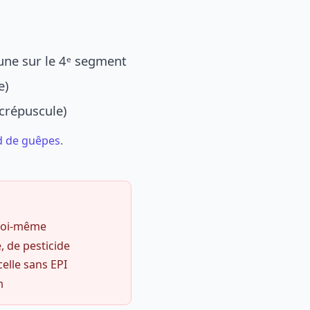
une sur le 4ᵉ segment
e)
 crépuscule)
d de guêpes
.
 soi-même
, de pesticide
celle sans EPI
m