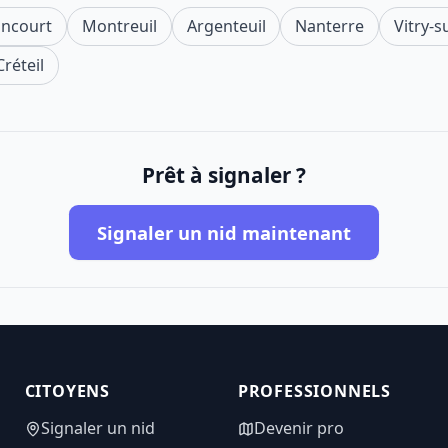
ancourt
Montreuil
Argenteuil
Nanterre
Vitry-s
Créteil
Prêt à signaler ?
Signaler un nid maintenant
CITOYENS
PROFESSIONNELS
Signaler un nid
Devenir pro