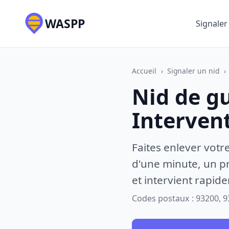
WASPP
Signaler
Accueil
›
Signaler un nid
›
Nid de gu
Interven
Faites enlever votr
d'une minute, un pr
et intervient rapid
Codes postaux : 93200, 9