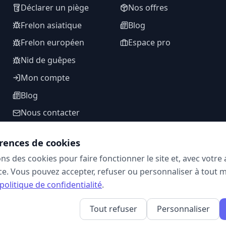
Déclarer un piège
Nos offres
Frelon asiatique
Blog
Frelon européen
Espace pro
Nid de guêpes
Mon compte
Blog
Nous contacter
rences de cookies
ons des cookies pour faire fonctionner le site et, avec votr
SUIVEZ-NOUS
e. Vous pouvez accepter, refuser ou personnaliser à tout 
politique de confidentialité
.
Tout refuser
Personnaliser