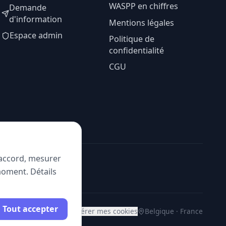
WASPP en chiffres
Demande
d'information
Mentions légales
Espace admin
Politique de
confidentialité
CGU
e accord, mesurer
moment. Détails
Tout accepter
Gérer mes cookies
Belgique · France