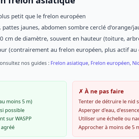
n frelon asiatique
lus petit que le frelon européen
r, pattes jaunes, abdomen sombre cerclé d'orange/ja
0 cm de diamètre, souvent en hauteur (toiture, arbr
jour (contrairement au frelon européen, plus actif au
Consultez nos guides :
Frelon asiatique
,
Frelon européen
,
Ni
✗ À ne pas faire
(au moins 5 m)
Tenter de détruire le nid
si possible
Asperger d'eau, d'essence
ent sur WASPP
Utiliser une échelle ou na
o agréé
Approcher à moins de 5 