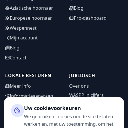
Aziatische hoornaar
Blog
Europese hoornaar
Pro-dashboard
Wespennest
Mijn account
Blog
Contact
LOKALE BESTUREN
JURIDISCH
Meer info
Over ons
WASPP in cijfers
Informatieaanvraag
Wettelijke vermeldingen
Adminzone
Uw cookievoorkeuren
Privacybeleid
We gebruiken cookies om de site te laten
Gebruiksvoorwaarden
werken en, met uw toestemming, om het