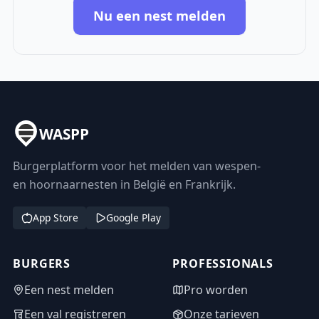
Nu een nest melden
WASPP
Burgerplatform voor het melden van wespen-
en hoornaarnesten in België en Frankrijk.
App Store
Google Play
BURGERS
PROFESSIONALS
Een nest melden
Pro worden
Een val registreren
Onze tarieven