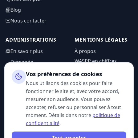
Blog
Nous contacter
ADMINISTRATIONS
MENTIONS LÉGALES
En savoir plus
À propos
WASPP en chiffres
Demande
d'information
Mentions légales
Vos préférences de cookies
Espace admin
Politique de
Nous utilisons des cookies pour faire
confidentialité
fonctionner le site et, avec votre accord,
CGU
mesurer son audience. Vous pouvez
accepter, refuser ou personnaliser à tout
moment. Détails dans notre
politique de
confidentialité
.
SUIVEZ-NOUS
Tout accepter