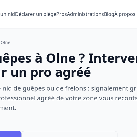
 un nid
Déclarer un piège
Pros
Administrations
Blog
À propos
Olne
uêpes à Olne ? Interve
ar un pro agréé
e nid de guêpes ou de frelons : signalement gr
ofessionnel agréé de votre zone vous recontac
ement.