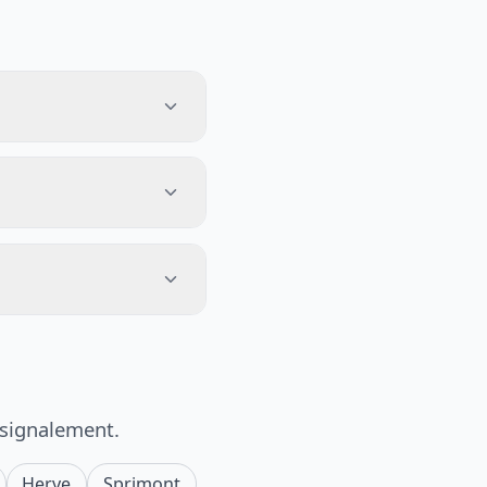
 signalement.
Herve
Sprimont