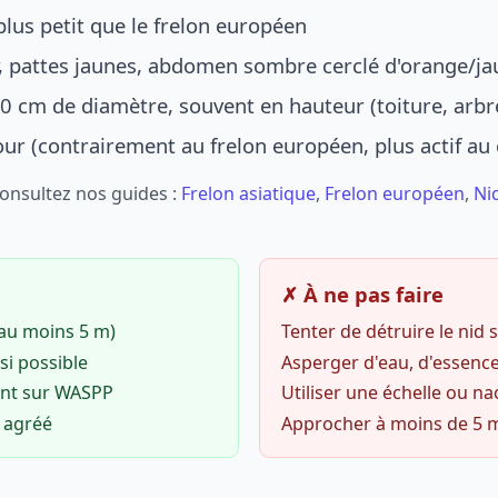
lus petit que le frelon européen
r, pattes jaunes, abdomen sombre cerclé d'orange/ja
0 cm de diamètre, souvent en hauteur (toiture, arbr
jour (contrairement au frelon européen, plus actif au
Consultez nos guides :
Frelon asiatique
,
Frelon européen
,
Ni
✗ À ne pas faire
(au moins 5 m)
Tenter de détruire le nid
si possible
Asperger d'eau, d'essence
ent sur WASPP
Utiliser une échelle ou na
o agréé
Approcher à moins de 5 