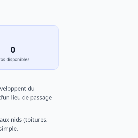
0
ros disponibles
éveloppent du
d'un lieu de passage
ux nids (toitures,
 simple.