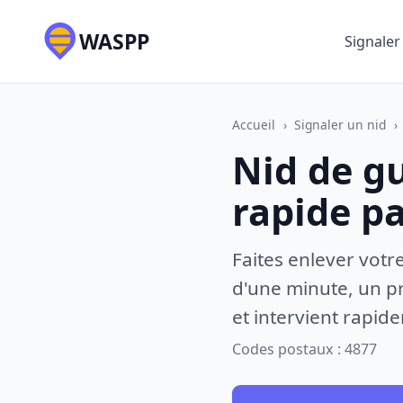
WASPP
Signaler
Accueil
›
Signaler un nid
›
Nid de g
rapide p
Faites enlever votr
d'une minute, un pr
et intervient rapid
Codes postaux : 4877