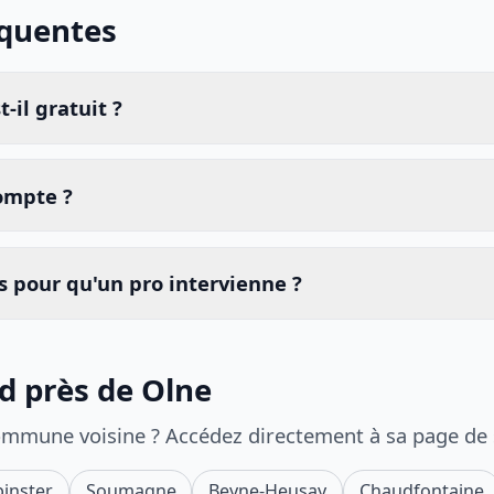
équentes
-il gratuit ?
compte ?
 pour qu'un pro intervienne ?
id près de Olne
ommune voisine ? Accédez directement à sa page de
inster
Soumagne
Beyne-Heusay
Chaudfontaine