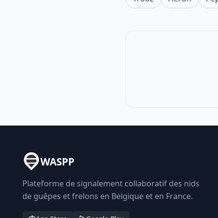
WASPP
Plateforme de signalement collaboratif des nids
de guêpes et frelons en Belgique et en France.