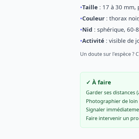
•
Taille
: 17 à 30 mm, p
•
Couleur
: thorax noi
•
Nid
: sphérique, 60-8
•
Activité
: visible de 
Un doute sur l'espèce ? 
✓ À faire
Garder ses distances 
Photographier de loin 
Signaler immédiatem
Faire intervenir un pr