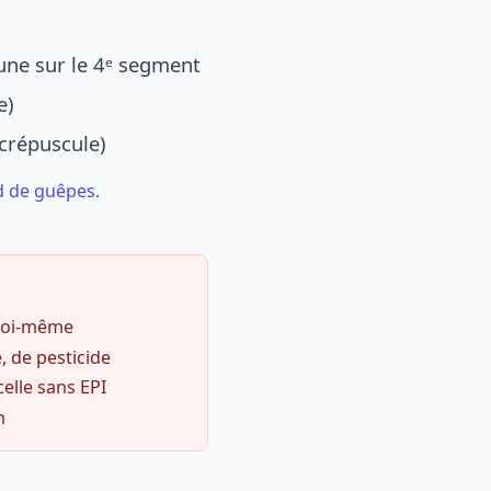
une sur le 4ᵉ segment
e)
 crépuscule)
d de guêpes
.
 soi-même
, de pesticide
celle sans EPI
m