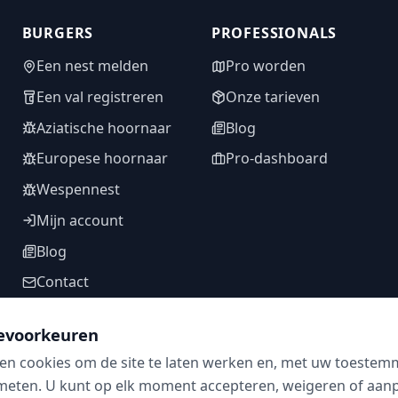
BURGERS
PROFESSIONALS
Een nest melden
Pro worden
Een val registreren
Onze tarieven
Aziatische hoornaar
Blog
Europese hoornaar
Pro-dashboard
Wespennest
Mijn account
Blog
Contact
evoorkeuren
en cookies om de site te laten werken en, met uw toestem
VOLG ONS
meten. U kunt op elk moment accepteren, weigeren of aanpa