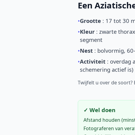
Een Aziatisc
•
Grootte
: 17 tot 30 
•
Kleur
: zwarte thorax
segment
•
Nest
: bolvormig, 60
•
Activiteit
: overdag a
schemering actief is)
Twijfelt u over de soort?
✓ Wel doen
Afstand houden (mins
Fotograferen van vera