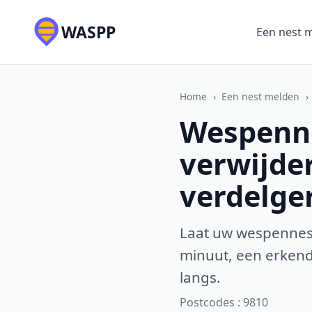
WASPP
Een nest 
Home
›
Een nest melden
›
Wespenne
verwijde
verdelge
Laat uw wespennest
minuut, een erkende
langs.
Postcodes : 9810