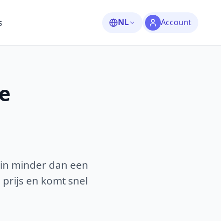
NL
Account
s
e
 in minder dan een
 prijs en komt snel