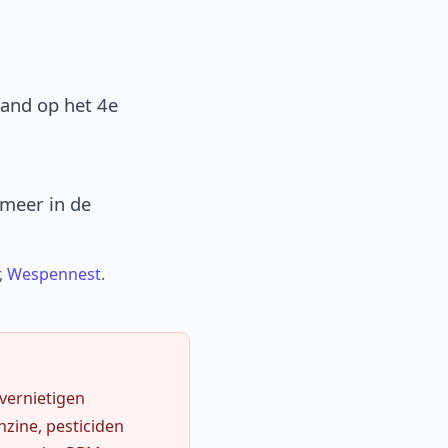
band op het 4e
 meer in de
,
Wespennest
.
 vernietigen
zine, pesticiden