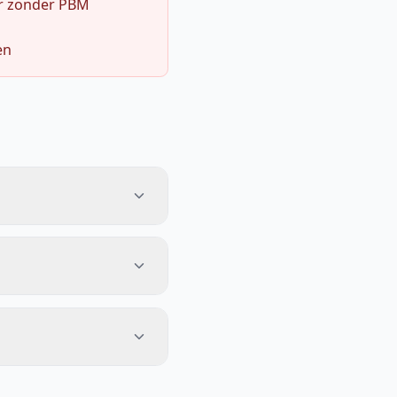
r zonder PBM
en