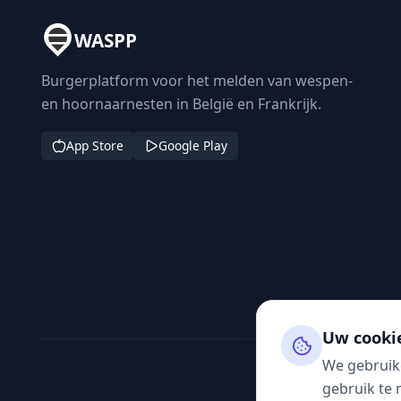
WASPP
Burgerplatform voor het melden van wespen-
en hoornaarnesten in België en Frankrijk.
App Store
Google Play
Uw cooki
We gebruik
gebruik te 