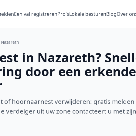
melden
Een val registreren
Pro's
Lokale besturen
Blog
Over on
Nazareth
st in Nazareth? Snell
ring door een erkende
r
 of hoornaarnest verwijderen: gratis melden
 verdelger uit uw zone contacteert u met zijn