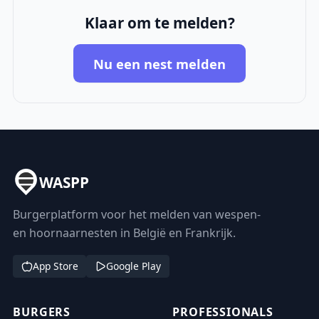
Klaar om te melden?
Nu een nest melden
WASPP
Burgerplatform voor het melden van wespen-
en hoornaarnesten in België en Frankrijk.
App Store
Google Play
BURGERS
PROFESSIONALS