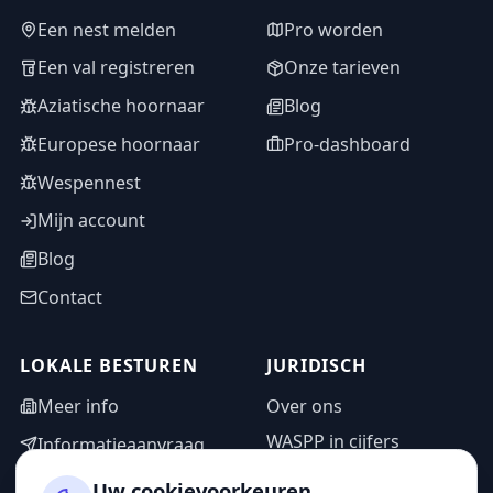
Een nest melden
Pro worden
Een val registreren
Onze tarieven
Aziatische hoornaar
Blog
Europese hoornaar
Pro-dashboard
Wespennest
Mijn account
Blog
Contact
LOKALE BESTUREN
JURIDISCH
Meer info
Over ons
WASPP in cijfers
Informatieaanvraag
Wettelijke vermeldingen
Adminzone
Uw cookievoorkeuren