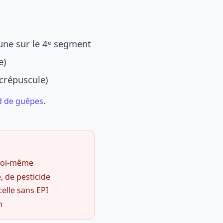
une sur le 4ᵉ segment
e)
 crépuscule)
d de guêpes
.
 soi-même
, de pesticide
celle sans EPI
m