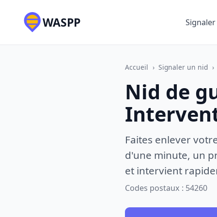
WASPP
Signaler
Accueil
›
Signaler un nid
›
Nid de g
Interven
Faites enlever votr
d'une minute, un pr
et intervient rapid
Codes postaux : 54260