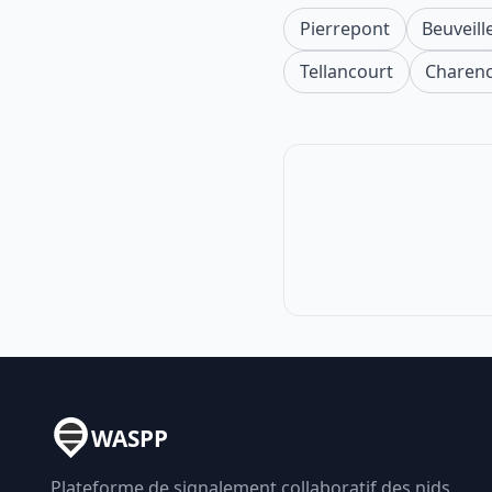
Pierrepont
Beuveill
Tellancourt
Charenc
WASPP
Plateforme de signalement collaboratif des nids