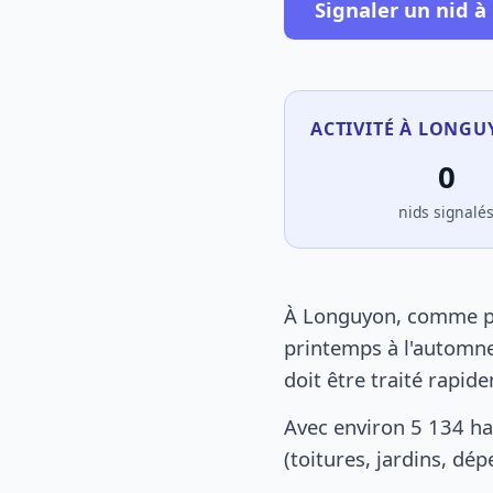
Signaler un nid 
ACTIVITÉ À LONGU
0
nids signalé
À Longuyon, comme par
printemps à l'automne
doit être traité rapid
Avec environ 5 134 h
(toitures, jardins, dé