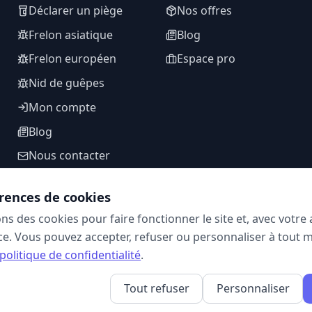
Déclarer un piège
Nos offres
Frelon asiatique
Blog
Frelon européen
Espace pro
Nid de guêpes
Mon compte
Blog
Nous contacter
rences de cookies
ons des cookies pour faire fonctionner le site et, avec votr
SUIVEZ-NOUS
e. Vous pouvez accepter, refuser ou personnaliser à tout 
politique de confidentialité
.
Tout refuser
Personnaliser