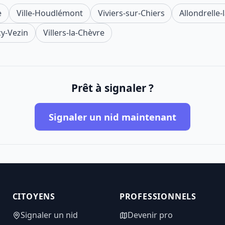
e
Ville-Houdlémont
Viviers-sur-Chiers
Allondrelle
y-Vezin
Villers-la-Chèvre
Prêt à signaler ?
Signaler un nid maintenant
CITOYENS
PROFESSIONNELS
Signaler un nid
Devenir pro