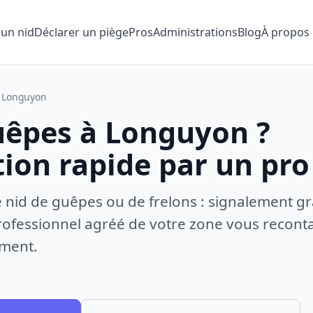
 un nid
Déclarer un piège
Pros
Administrations
Blog
À propos
Longuyon
uêpes à Longuyon ?
tion rapide par un pro
e nid de guêpes ou de frelons : signalement gr
ofessionnel agréé de votre zone vous recontac
ement.