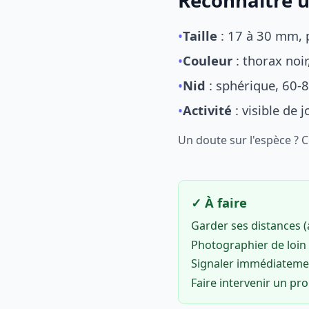
Reconnaître u
•
Taille
: 17 à 30 mm, p
•
Couleur
: thorax noi
•
Nid
: sphérique, 60-8
•
Activité
: visible de 
Un doute sur l'espèce ? 
✓ À faire
Garder ses distances 
Photographier de loin 
Signaler immédiatem
Faire intervenir un pr