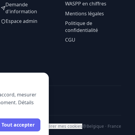
WASPP en chiffres
Demande
d'information
Mentions légales
Espace admin
Politique de
confidentialité
CGU
e accord, mesurer
moment. Détails
Tout accepter
Gérer mes cookies
Belgique · France