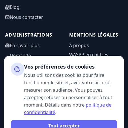
Blog
Nous contacter
ADMINISTRATIONS
MENTIONS LÉGALES
En savoir plus
À propos
WASPP en chiffres
Demande
d'information
Mentions légales
Vos préférences de cookies
Espace admin
Politique de
Nous utilisons des cookies pour faire
confidentialité
fonctionner le site et, avec votre accord,
CGU
mesurer son audience. Vous pouvez
accepter, refuser ou personnaliser à tout
moment. Détails dans notre
politique de
confidentialité
.
SUIVEZ-NOUS
Tout accepter