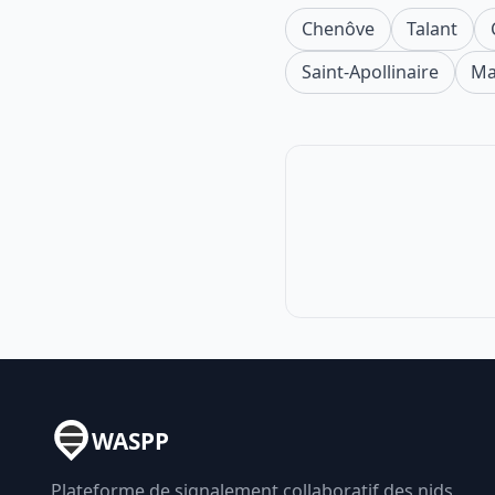
Chenôve
Talant
Saint-Apollinaire
Ma
WASPP
Plateforme de signalement collaboratif des nids