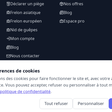
Déclarer un piège
Nos offres
Frelon asiatique
Blog
Frelon européen
Espace pro
Nid de guêpes
Mon compte
Blog
Nous contacter
rences de cookies
ons des cookies pour faire fonctionner le site et, avec votr
SUIVEZ-NOUS
e. Vous pouvez accepter, refuser ou personnaliser à tout 
politique de confidentialité
.
Tout refuser
Personnaliser