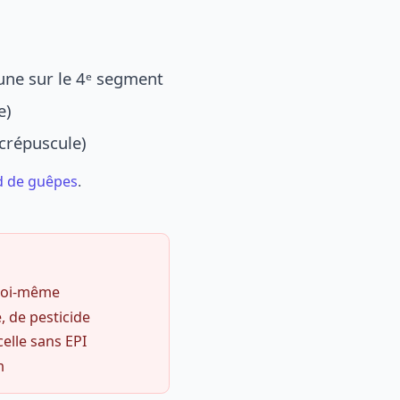
une sur le 4ᵉ segment
e)
 crépuscule)
d de guêpes
.
 soi-même
, de pesticide
celle sans EPI
m