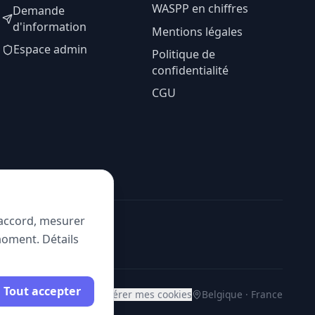
WASPP en chiffres
Demande
d'information
Mentions légales
Espace admin
Politique de
confidentialité
CGU
e accord, mesurer
moment. Détails
Tout accepter
Gérer mes cookies
Belgique · France