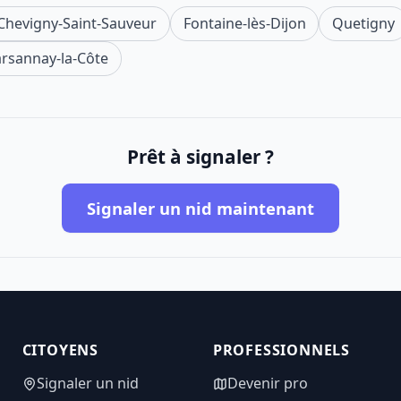
Chevigny-Saint-Sauveur
Fontaine-lès-Dijon
Quetigny
rsannay-la-Côte
Prêt à signaler ?
Signaler un nid maintenant
CITOYENS
PROFESSIONNELS
Signaler un nid
Devenir pro