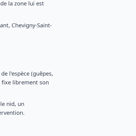
e la zone lui est
nt, Chevigny-Saint-
n
, de l'espèce (guêpes,
 fixe librement son
le nid, un
ervention.