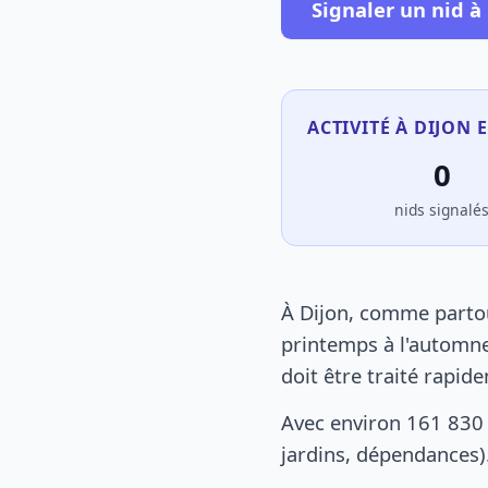
Signaler un nid à
ACTIVITÉ À DIJON 
0
nids signalé
À Dijon, comme partou
printemps à l'automne
doit être traité rapid
Avec environ 161 830 
jardins, dépendances).