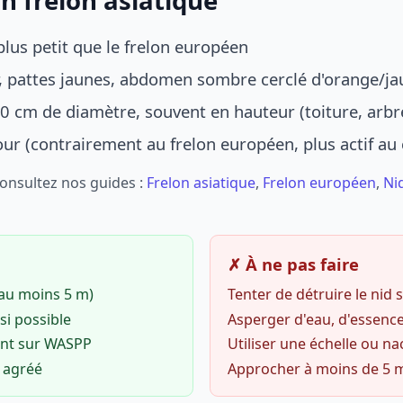
n frelon asiatique
lus petit que le frelon européen
r, pattes jaunes, abdomen sombre cerclé d'orange/ja
0 cm de diamètre, souvent en hauteur (toiture, arbr
jour (contrairement au frelon européen, plus actif au
Consultez nos guides :
Frelon asiatique
,
Frelon européen
,
Ni
✗ À ne pas faire
(au moins 5 m)
Tenter de détruire le nid
si possible
Asperger d'eau, d'essence
ent sur WASPP
Utiliser une échelle ou na
o agréé
Approcher à moins de 5 