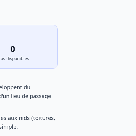
0
ros disponibles
veloppent du
d'un lieu de passage
s aux nids (toitures,
 simple.