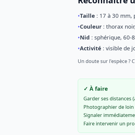
Reconnaître u
•
Taille
: 17 à 30 mm, p
•
Couleur
: thorax noi
•
Nid
: sphérique, 60-8
•
Activité
: visible de 
Un doute sur l'espèce ? 
✓ À faire
Garder ses distances 
Photographier de loin 
Signaler immédiatem
Faire intervenir un pr