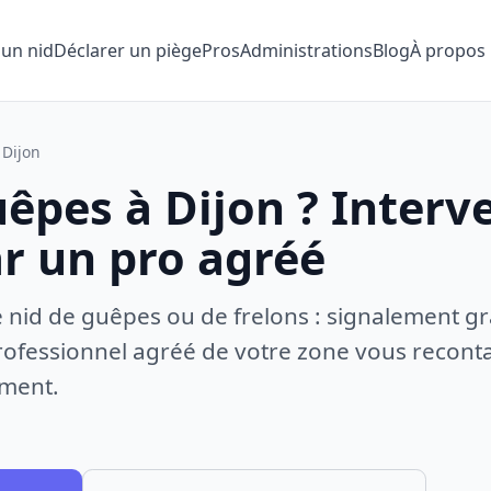
 un nid
Déclarer un piège
Pros
Administrations
Blog
À propos
Dijon
êpes à Dijon ? Interv
ar un pro agréé
e nid de guêpes ou de frelons : signalement gr
ofessionnel agréé de votre zone vous recontac
ement.