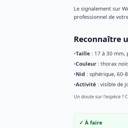
Le signalement sur WA
professionnel de votre
Reconnaître u
•
Taille
: 17 à 30 mm, p
•
Couleur
: thorax noi
•
Nid
: sphérique, 60-8
•
Activité
: visible de 
Un doute sur l'espèce ? 
✓ À faire