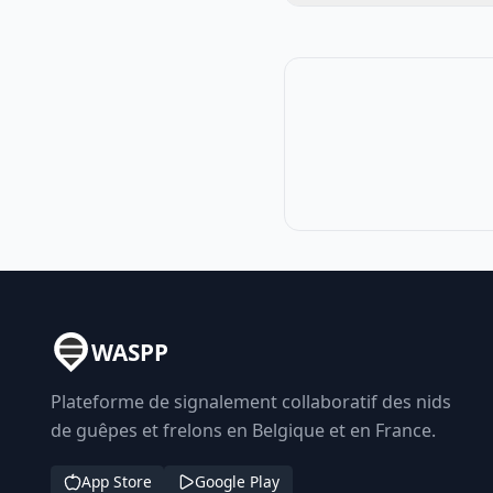
WASPP
Plateforme de signalement collaboratif des nids
de guêpes et frelons en Belgique et en France.
App Store
Google Play