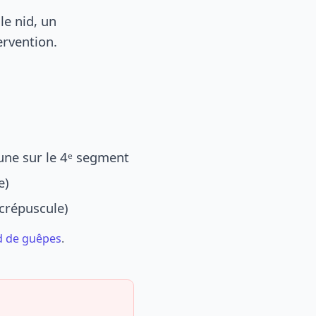
le nid, un
ervention.
une sur le 4ᵉ segment
e)
 crépuscule)
d de guêpes
.