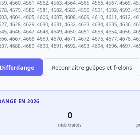
559, 4560, 4561, 4562, 4563, 4564, 4565, 4566, 4567, 4569, 45
578, 4579, 4580, 4581, 4582, 4583, 4590, 4591, 4592, 4593, 45
603, 4604, 4605, 4606, 4607, 4608, 4609, 4610, 4611, 4612, 46
627, 4628, 4629, 4630, 4631, 4632, 4633, 4634, 4635, 4636, 46
645, 4646, 4647, 4648, 4649, 4650, 4651, 4653, 4654, 4656, 46
666, 4667, 4668, 4669, 4670, 4671, 4672, 4676, 4677, 4678, 46
687, 4688, 4689, 4690, 4691, 4692, 4693, 4694, 4696, 4697, 46
 Differdange
Reconnaître guêpes et frelons
DANGE EN 2026
0
s
nids traités
p