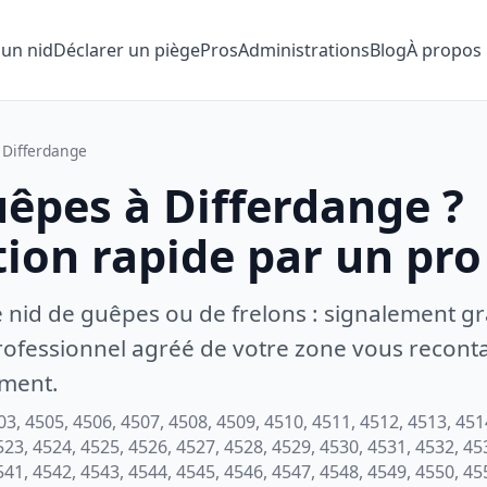
 un nid
Déclarer un piège
Pros
Administrations
Blog
À propos
Differdange
uêpes à Differdange ?
tion rapide par un pro
e nid de guêpes ou de frelons : signalement gr
ofessionnel agréé de votre zone vous recontac
ement.
3, 4505, 4506, 4507, 4508, 4509, 4510, 4511, 4512, 4513, 451
523, 4524, 4525, 4526, 4527, 4528, 4529, 4530, 4531, 4532, 45
541, 4542, 4543, 4544, 4545, 4546, 4547, 4548, 4549, 4550, 45