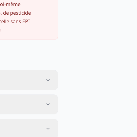
 soi-même
, de pesticide
celle sans EPI
m