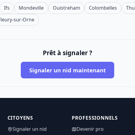
Ifs
Mondeville
Ouistreham
Colombelles
Thu
Fleury-sur-Orne
Prêt à signaler ?
Signaler un nid maintenant
CITOYENS
PROFESSIONNELS
Signaler un nid
Devenir pro