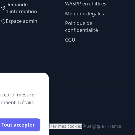
WASPP en chiffres
Demande
d'information
Mentions légales
Espace admin
Politique de
confidentialité
CGU
e accord, mesurer
moment. Détails
Tout accepter
Gérer mes cookies
Belgique · France