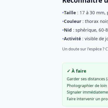
Reconnaître u
•
Taille
: 17 à 30 mm, p
•
Couleur
: thorax noi
•
Nid
: sphérique, 60-8
•
Activité
: visible de 
Un doute sur l'espèce ? 
✓ À faire
Garder ses distances 
Photographier de loin 
Signaler immédiatem
Faire intervenir un pr