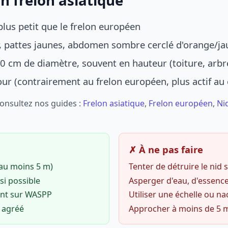
n frelon asiatique
lus petit que le frelon européen
r, pattes jaunes, abdomen sombre cerclé d'orange/ja
0 cm de diamètre, souvent en hauteur (toiture, arbr
jour (contrairement au frelon européen, plus actif au
Consultez nos guides :
Frelon asiatique
,
Frelon européen
,
Ni
✗ À ne pas faire
(au moins 5 m)
Tenter de détruire le nid
si possible
Asperger d'eau, d'essence
ent sur WASPP
Utiliser une échelle ou na
o agréé
Approcher à moins de 5 