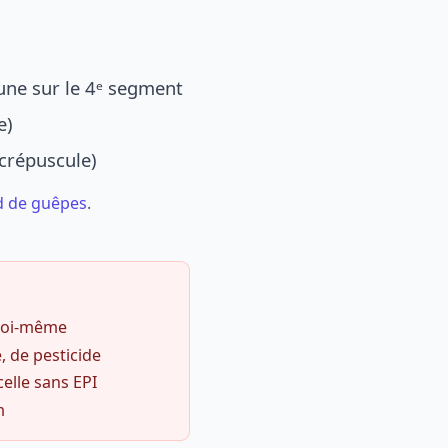
une sur le 4ᵉ segment
e)
 crépuscule)
d de guêpes
.
 soi-même
, de pesticide
celle sans EPI
m