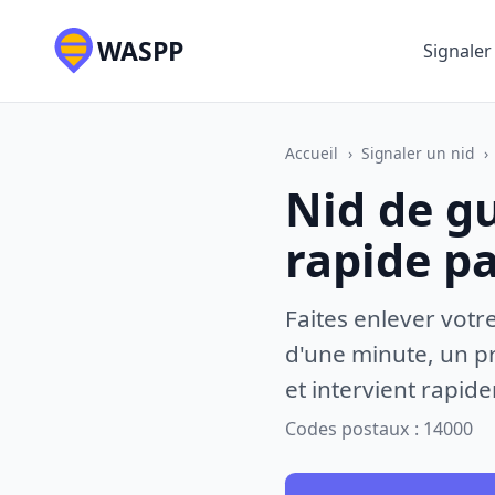
WASPP
Signaler
Accueil
›
Signaler un nid
›
Nid de g
rapide p
Faites enlever votr
d'une minute, un pr
et intervient rapid
Codes postaux : 14000