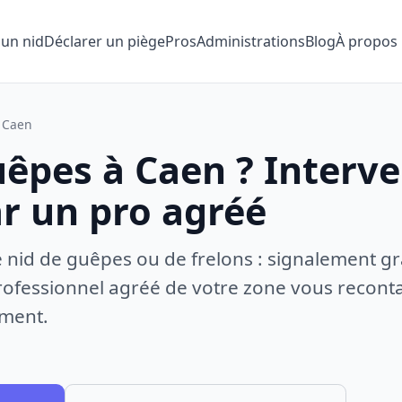
 un nid
Déclarer un piège
Pros
Administrations
Blog
À propos
Caen
uêpes à Caen ? Interv
ar un pro agréé
e nid de guêpes ou de frelons : signalement gr
ofessionnel agréé de votre zone vous recontac
ement.