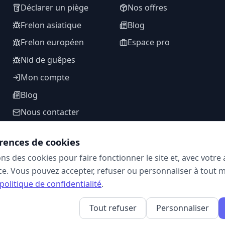
Déclarer un piège
Nos offres
Frelon asiatique
Blog
Frelon européen
Espace pro
Nid de guêpes
Mon compte
Blog
Nous contacter
rences de cookies
ons des cookies pour faire fonctionner le site et, avec votr
SUIVEZ-NOUS
e. Vous pouvez accepter, refuser ou personnaliser à tout 
politique de confidentialité
.
Tout refuser
Personnaliser