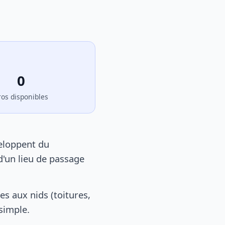
0
ros disponibles
veloppent du
d'un lieu de passage
s aux nids (toitures,
 simple.