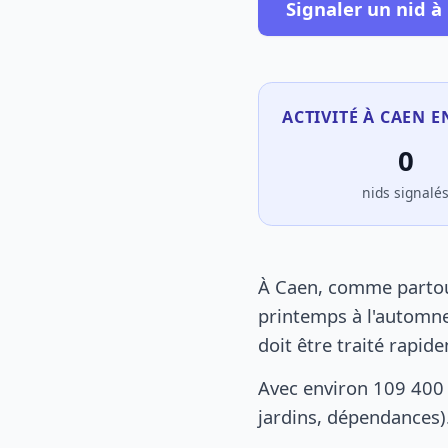
Signaler un nid à
ACTIVITÉ À CAEN E
0
nids signalé
À Caen, comme partout
printemps à l'automne
doit être traité rapid
Avec environ 109 400 
jardins, dépendances).