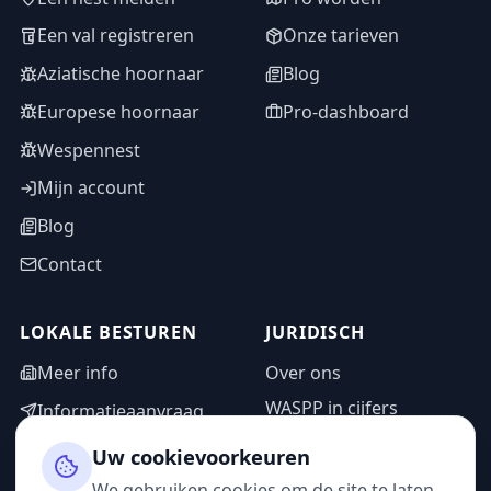
Een val registreren
Onze tarieven
Aziatische hoornaar
Blog
Europese hoornaar
Pro-dashboard
Wespennest
Mijn account
Blog
Contact
LOKALE BESTUREN
JURIDISCH
Meer info
Over ons
WASPP in cijfers
Informatieaanvraag
Wettelijke vermeldingen
Adminzone
Uw cookievoorkeuren
Privacybeleid
We gebruiken cookies om de site te laten