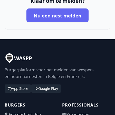
Klaar om te melden?
Nu een nest melden
WASPP
Burgerplatform voor het melden van wespen-
en hoornaarnesten in België en Frankrijk.
App Store
Google Play
BURGERS
PROFESSIONALS
Een nest melden
Pro worden