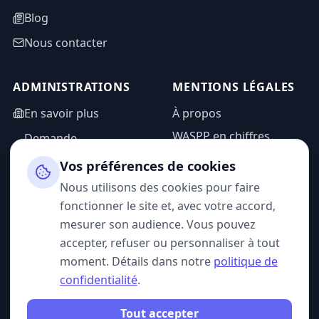
Blog
Nous contacter
ADMINISTRATIONS
MENTIONS LÉGALES
En savoir plus
À propos
WASPP en chiffres
Demande
d'information
Mentions légales
Vos préférences de cookies
Espace admin
Politique de
Nous utilisons des cookies pour faire
confidentialité
fonctionner le site et, avec votre accord,
CGU
mesurer son audience. Vous pouvez
accepter, refuser ou personnaliser à tout
moment. Détails dans notre
politique de
confidentialité
.
SUIVEZ-NOUS
Tout accepter