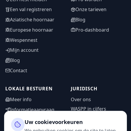
Een val registreren
Onze tarieven
Aziatische hoornaar
Blog
Europese hoornaar
Pro-dashboard
Wespennest
Mijn account
Blog
Contact
LOKALE BESTUREN
JURIDISCH
Meer info
Over ons
WASPP in cijfers
Informatieaanvraag
Wettelijke vermeldingen
Adminzone
Uw cookievoorkeuren
Privacybeleid
We gebruiken cookies om de site te laten