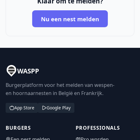
Klaar om te melden?
Nu een nest melden
WASPP
Burgerplatform voor het melden van wespen-
en hoornaarnesten in België en Frankrijk.
App Store
Google Play
BURGERS
PROFESSIONALS
Een nest melden
Pro worden