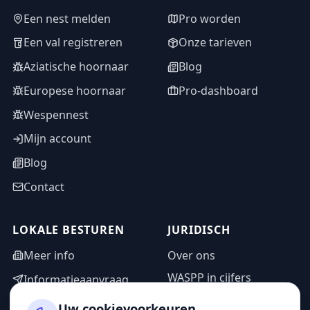
Een nest melden
Pro worden
Een val registreren
Onze tarieven
Aziatische hoornaar
Blog
Europese hoornaar
Pro-dashboard
Wespennest
Mijn account
Blog
Contact
LOKALE BESTUREN
JURIDISCH
Meer info
Over ons
WASPP in cijfers
Informatieaanvraag
Wettelijke vermeldingen
Adminzone
Uw cookievoorkeuren