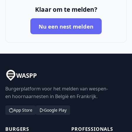
Klaar om te melden?
Nu een nest melden
WASPP
Burgerplatform voor het melden van wespen-
en hoornaarnesten in België en Frankrijk.
App Store
Google Play
BURGERS
PROFESSIONALS