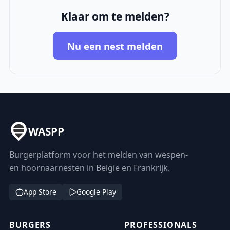
Klaar om te melden?
Nu een nest melden
WASPP
Burgerplatform voor het melden van wespen-
en hoornaarnesten in België en Frankrijk.
App Store
Google Play
BURGERS
PROFESSIONALS