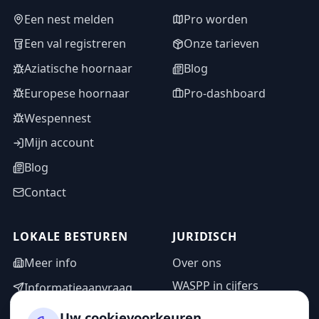
Een nest melden
Pro worden
Een val registreren
Onze tarieven
Aziatische hoornaar
Blog
Europese hoornaar
Pro-dashboard
Wespennest
Mijn account
Blog
Contact
LOKALE BESTUREN
JURIDISCH
Meer info
Over ons
WASPP in cijfers
Informatieaanvraag
Wettelijke vermeldingen
Adminzone
Uw cookievoorkeuren