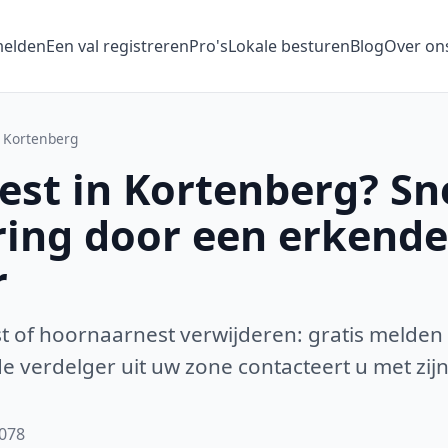
melden
Een val registreren
Pro's
Lokale besturen
Blog
Over on
Kortenberg
st in Kortenberg? Sne
ring door een erkende
r
 of hoornaarnest verwijderen: gratis melden
 verdelger uit uw zone contacteert u met zijn
3078