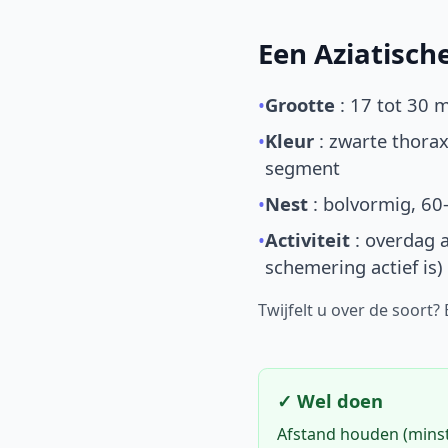
Een Aziatisc
•
Grootte
: 17 tot 30 
•
Kleur
: zwarte thorax
segment
•
Nest
: bolvormig, 60
•
Activiteit
: overdag a
schemering actief is)
Twijfelt u over de soort?
✓ Wel doen
Afstand houden (mins