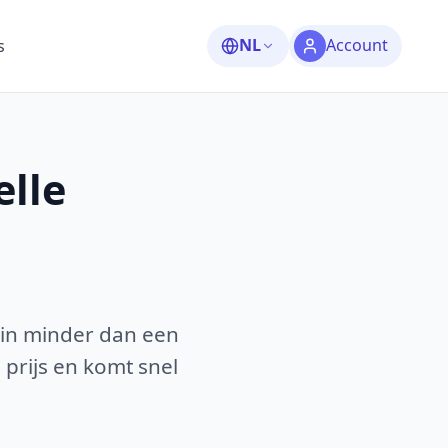
NL
Account
s
lle
 in minder dan een
 prijs en komt snel