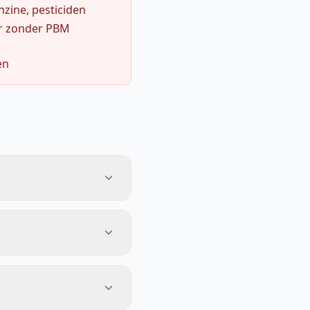
zine, pesticiden
r zonder PBM
en