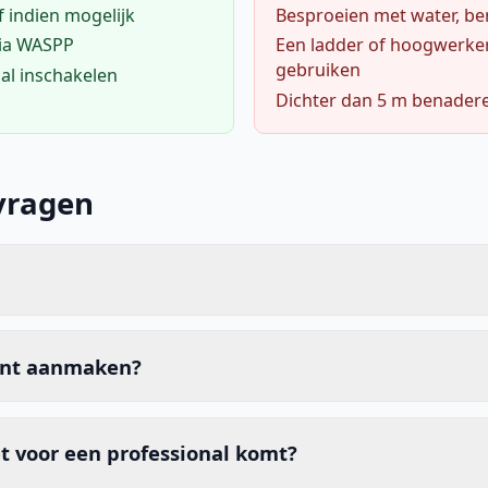
f indien mogelijk
Besproeien met water, ben
via WASPP
Een ladder of hoogwerke
gebruiken
al inschakelen
Dichter dan 5 m benader
vragen
unt aanmaken?
t voor een professional komt?