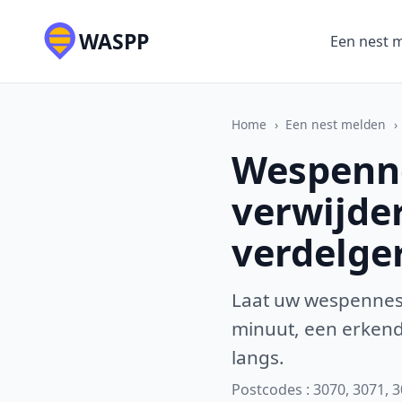
WASPP
Een nest 
Home
›
Een nest melden
›
Wespenne
verwijde
verdelge
Laat uw wespennest
minuut, een erkende
langs.
Postcodes : 3070, 3071, 