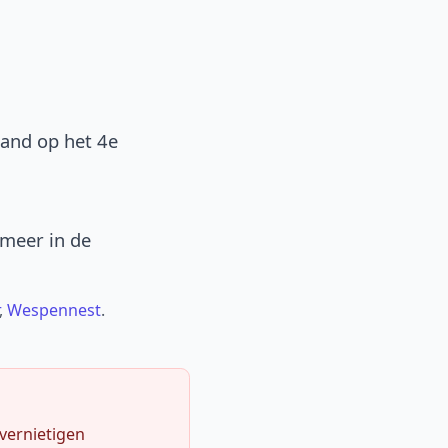
band op het 4e
 meer in de
,
Wespennest
.
 vernietigen