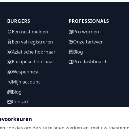
BURGERS
PROFESSIONALS
Een nest melden
Pro worden
Een val registreren
Onze tarieven
Aziatische hoornaar
Blog
Europese hoornaar
Pro-dashboard
Wespennest
Mijn account
Blog
Contact
evoorkeuren
en cookies om de site te laten werken en, met uw toestem