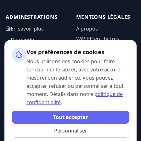
ADMINISTRATIONS
MENTIONS LÉGALES
En savoir plus
À propos
WASPP en chiffres
Demande
d'information
Mentions légales
Vos préférences de cookies
Espace admin
Politique de
Nous utilisons des cookies pour faire
confidentialité
fonctionner le site et, avec votre accord,
CGU
mesurer son audience. Vous pouvez
accepter, refuser ou personnaliser à tout
moment. Détails dans notre
politique de
confidentialité
.
SUIVEZ-NOUS
Tout accepter
Personnaliser
© 2026 WASPP. Tous droits réservés.