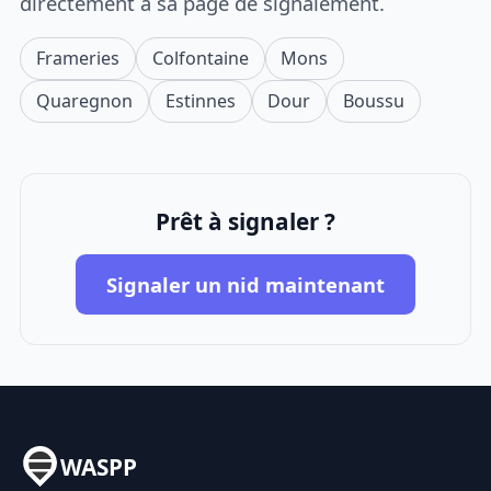
directement à sa page de signalement.
Frameries
Colfontaine
Mons
Quaregnon
Estinnes
Dour
Boussu
Prêt à signaler ?
Signaler un nid maintenant
WASPP