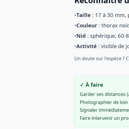
Reconnaître u
•
Taille
: 17 à 30 mm, p
•
Couleur
: thorax noi
•
Nid
: sphérique, 60-8
•
Activité
: visible de 
Un doute sur l'espèce ? 
✓ À faire
Garder ses distances 
Photographier de loin 
Signaler immédiatem
Faire intervenir un pr