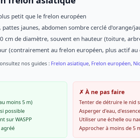
n frelon asiatique
lus petit que le frelon européen
r, pattes jaunes, abdomen sombre cerclé d'orange/ja
0 cm de diamètre, souvent en hauteur (toiture, arbr
jour (contrairement au frelon européen, plus actif au
Consultez nos guides :
Frelon asiatique
,
Frelon européen
,
Ni
✗ À ne pas faire
(au moins 5 m)
Tenter de détruire le nid
si possible
Asperger d'eau, d'essence
ent sur WASPP
Utiliser une échelle ou na
o agréé
Approcher à moins de 5 