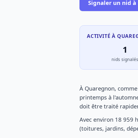
Signaler un nid 
ACTIVITÉ À QUARE
1
nids signalé
À Quaregnon, comme pa
printemps à l'automne
doit être traité rapid
Avec environ 18 959 
(toitures, jardins, dé