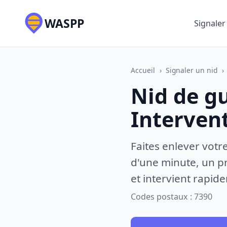
WASPP
Signaler
Accueil
›
Signaler un nid
›
Nid de g
Interven
Faites enlever votr
d'une minute, un pr
et intervient rapid
Codes postaux : 7390