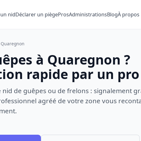
 un nid
Déclarer un piège
Pros
Administrations
Blog
À propos
Quaregnon
uêpes à Quaregnon ?
tion rapide par un pro
e nid de guêpes ou de frelons : signalement gr
ofessionnel agréé de votre zone vous recontac
ement.