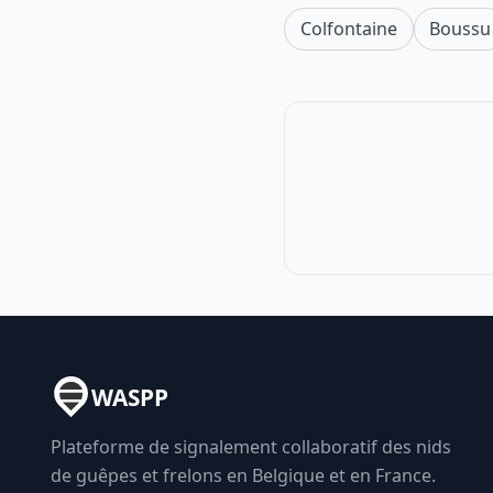
Colfontaine
Boussu
WASPP
Plateforme de signalement collaboratif des nids
de guêpes et frelons en Belgique et en France.