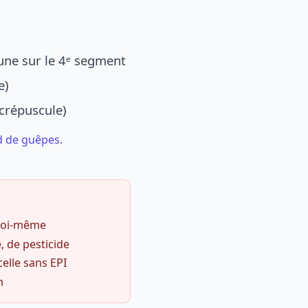
une sur le 4ᵉ segment
e)
 crépuscule)
d de guêpes
.
 soi-même
, de pesticide
celle sans EPI
m