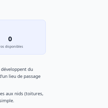
0
ros disponibles
e développent du
d'un lieu de passage
s aux nids (toitures,
 simple.