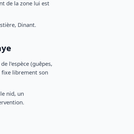
 de la zone lui est
tière, Dinant.
aye
, de l'espèce (guêpes,
 fixe librement son
le nid, un
ervention.