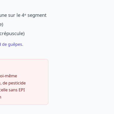
une sur le 4ᵉ segment
e)
 crépuscule)
d de guêpes
.
 soi-même
, de pesticide
celle sans EPI
m