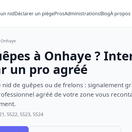
 un nid
Déclarer un piège
Pros
Administrations
Blog
À propos
Onhaye
uêpes à Onhaye ? Inte
ar un pro agréé
e nid de guêpes ou de frelons : signalement gr
ofessionnel agréé de votre zone vous recontac
ement.
21, 5522, 5523, 5524