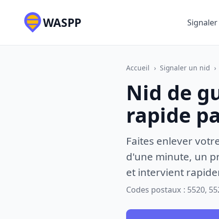
WASPP
Signaler
Accueil
›
Signaler un nid
›
Nid de g
rapide p
Faites enlever votr
d'une minute, un pr
et intervient rapid
Codes postaux : 5520, 55