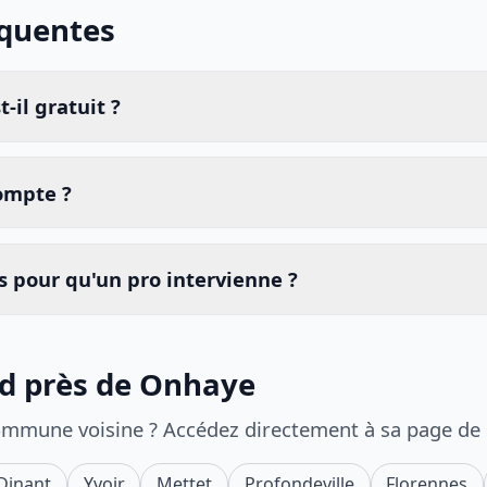
équentes
-il gratuit ?
compte ?
 pour qu'un pro intervienne ?
id près de Onhaye
ommune voisine ? Accédez directement à sa page de
Dinant
Yvoir
Mettet
Profondeville
Florennes