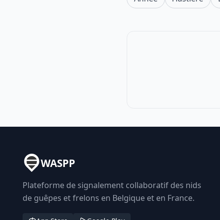
WASPP
Plateforme de signalement collaboratif des nids
de guêpes et frelons en Belgique et en France.