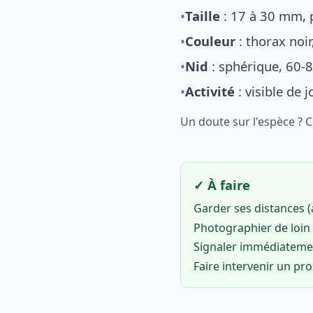
•
Taille
: 17 à 30 mm, p
•
Couleur
: thorax noi
•
Nid
: sphérique, 60-8
•
Activité
: visible de 
Un doute sur l'espèce ? 
✓ À faire
Garder ses distances 
Photographier de loin 
Signaler immédiatem
Faire intervenir un pr