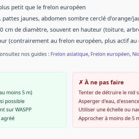
lus petit que le frelon européen
r, pattes jaunes, abdomen sombre cerclé d'orange/ja
0 cm de diamètre, souvent en hauteur (toiture, arbr
jour (contrairement au frelon européen, plus actif au
Consultez nos guides :
Frelon asiatique
,
Frelon européen
,
Ni
✗ À ne pas faire
(au moins 5 m)
Tenter de détruire le nid
si possible
Asperger d'eau, d'essence
ent sur WASPP
Utiliser une échelle ou na
o agréé
Approcher à moins de 5 