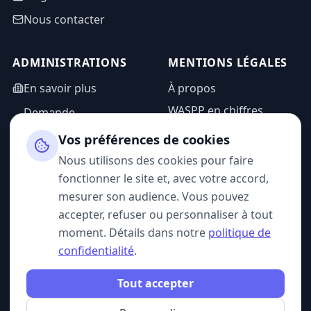
Nous contacter
ADMINISTRATIONS
MENTIONS LÉGALES
En savoir plus
À propos
WASPP en chiffres
Demande
d'information
Mentions légales
Vos préférences de cookies
Espace admin
Politique de
Nous utilisons des cookies pour faire
confidentialité
fonctionner le site et, avec votre accord,
CGU
mesurer son audience. Vous pouvez
accepter, refuser ou personnaliser à tout
moment. Détails dans notre
politique de
confidentialité
.
SUIVEZ-NOUS
Tout accepter