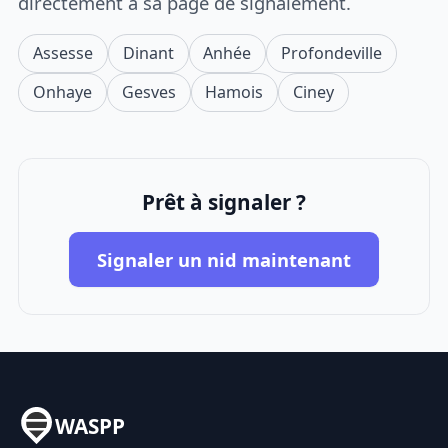
directement à sa page de signalement.
Assesse
Dinant
Anhée
Profondeville
Onhaye
Gesves
Hamois
Ciney
Prêt à signaler ?
Signaler un nid maintenant
WASPP