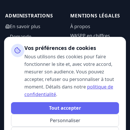
ADMINISTRATIONS
MENTIONS LÉGALES
En savoir plus
À propos
WASPP en chiffres
Demande
d'information
Mentions légales
Vos préférences de cookies
Espace admin
Politique de
Nous utilisons des cookies pour faire
confidentialité
fonctionner le site et, avec votre accord,
CGU
mesurer son audience. Vous pouvez
accepter, refuser ou personnaliser à tout
moment. Détails dans notre
politique de
confidentialité
.
SUIVEZ-NOUS
Tout accepter
Personnaliser
© 2026 WASPP. Tous droits réservés.