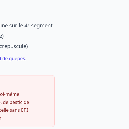
une sur le 4ᵉ segment
e)
 crépuscule)
d de guêpes
.
 soi-même
, de pesticide
celle sans EPI
m