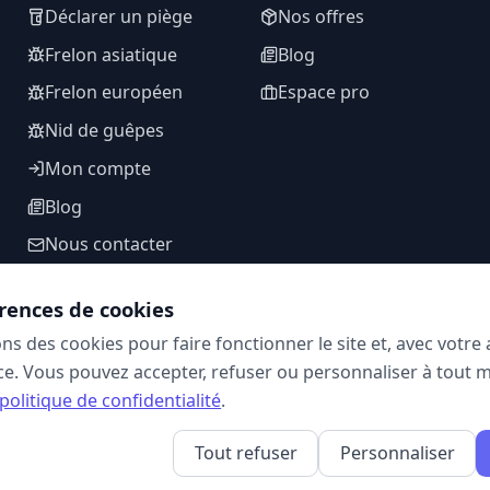
Déclarer un piège
Nos offres
Frelon asiatique
Blog
Frelon européen
Espace pro
Nid de guêpes
Mon compte
Blog
Nous contacter
rences de cookies
ons des cookies pour faire fonctionner le site et, avec votr
SUIVEZ-NOUS
e. Vous pouvez accepter, refuser ou personnaliser à tout 
politique de confidentialité
.
Tout refuser
Personnaliser