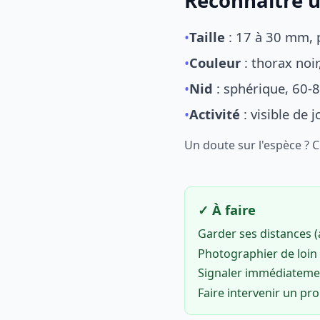
Reconnaître u
•
Taille
: 17 à 30 mm, p
•
Couleur
: thorax noi
•
Nid
: sphérique, 60-8
•
Activité
: visible de 
Un doute sur l'espèce ? 
✓ À faire
Garder ses distances 
Photographier de loin 
Signaler immédiatem
Faire intervenir un pr