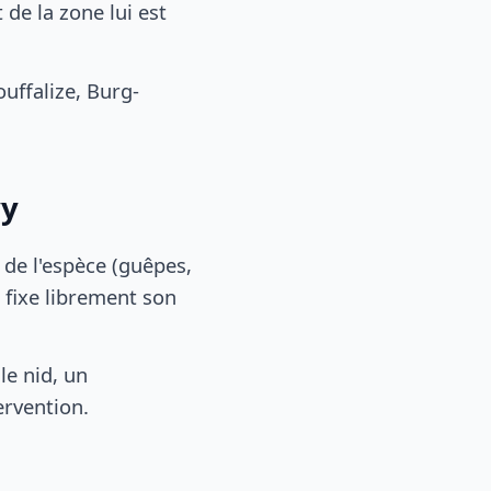
de la zone lui est
ffalize, Burg-
vy
, de l'espèce (guêpes,
 fixe librement son
le nid, un
ervention.