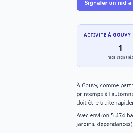
Signaler un nid à
ACTIVITÉ À GOUVY 
1
nids signalé
À Gouvy, comme partou
printemps à l'automne
doit être traité rapid
Avec environ 5 474 ha
jardins, dépendances).