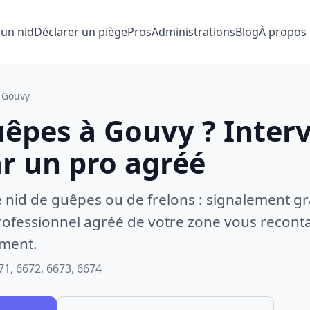
 un nid
Déclarer un piège
Pros
Administrations
Blog
À propos
Gouvy
uêpes à Gouvy ? Inter
ar un pro agréé
e nid de guêpes ou de frelons : signalement gr
ofessionnel agréé de votre zone vous recontac
ement.
71, 6672, 6673, 6674