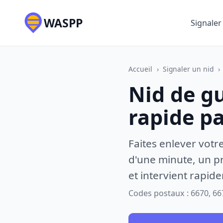
WASPP
Signaler
Accueil
›
Signaler un nid
›
Nid de g
rapide p
Faites enlever votr
d'une minute, un pr
et intervient rapid
Codes postaux : 6670, 66