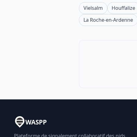
Vielsalm
Houffalize
La Roche-en-Ardenne
WASPP
Plateforme de signalement collaboratif des nids