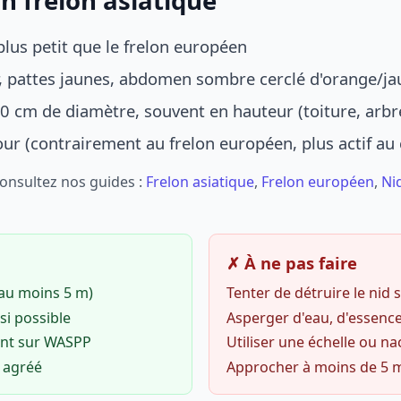
n frelon asiatique
lus petit que le frelon européen
r, pattes jaunes, abdomen sombre cerclé d'orange/ja
0 cm de diamètre, souvent en hauteur (toiture, arbr
jour (contrairement au frelon européen, plus actif au
Consultez nos guides :
Frelon asiatique
,
Frelon européen
,
Ni
✗ À ne pas faire
(au moins 5 m)
Tenter de détruire le nid
si possible
Asperger d'eau, d'essence
ent sur WASPP
Utiliser une échelle ou na
o agréé
Approcher à moins de 5 