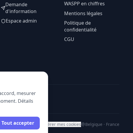
WASPP en chiffres
Demande
d'information
Mentions légales
Espace admin
Politique de
confidentialité
CGU
e accord, mesurer
moment. Détails
Tout accepter
Gérer mes cookies
Belgique · France