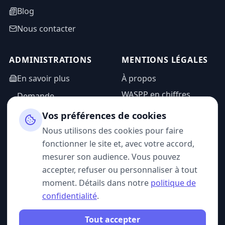
Blog
Nous contacter
ADMINISTRATIONS
MENTIONS LÉGALES
En savoir plus
À propos
WASPP en chiffres
Demande
d'information
Mentions légales
Vos préférences de cookies
Espace admin
Politique de
Nous utilisons des cookies pour faire
confidentialité
fonctionner le site et, avec votre accord,
CGU
mesurer son audience. Vous pouvez
accepter, refuser ou personnaliser à tout
moment. Détails dans notre
politique de
confidentialité
.
SUIVEZ-NOUS
Tout accepter