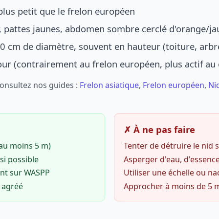
lus petit que le frelon européen
r, pattes jaunes, abdomen sombre cerclé d'orange/ja
0 cm de diamètre, souvent en hauteur (toiture, arbr
jour (contrairement au frelon européen, plus actif au
Consultez nos guides :
Frelon asiatique
,
Frelon européen
,
Ni
✗ À ne pas faire
(au moins 5 m)
Tenter de détruire le nid
si possible
Asperger d'eau, d'essence
ent sur WASPP
Utiliser une échelle ou na
o agréé
Approcher à moins de 5 