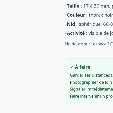
•
Taille
: 17 à 30 mm, p
•
Couleur
: thorax noi
•
Nid
: sphérique, 60-8
•
Activité
: visible de 
Un doute sur l'espèce ? 
✓ À faire
Garder ses distances 
Photographier de loin 
Signaler immédiatem
Faire intervenir un pr