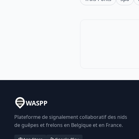
WASPP
Plateforme de signalement collaboratif des nids
de guêpes et frelons en Belgique et en France.