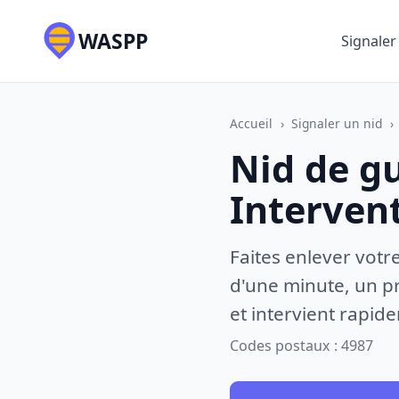
WASPP
Signaler
Accueil
›
Signaler un nid
›
Nid de g
Interven
Faites enlever votr
d'une minute, un pr
et intervient rapid
Codes postaux : 4987