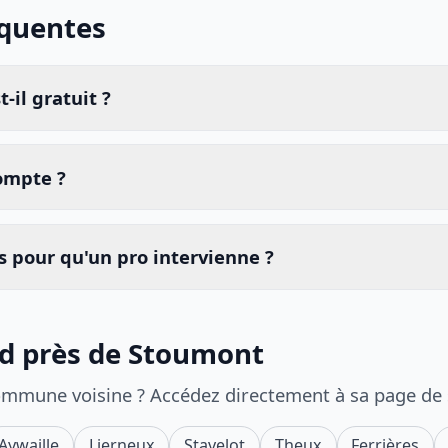
équentes
-il gratuit ?
compte ?
 pour qu'un pro intervienne ?
id près de Stoumont
ommune voisine ? Accédez directement à sa page de
Aywaille
Lierneux
Stavelot
Theux
Ferrières