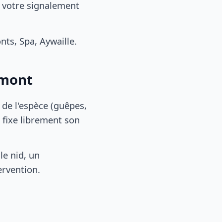
: votre signalement
ts, Spa, Aywaille.
umont
, de l'espèce (guêpes,
 fixe librement son
le nid, un
ervention.