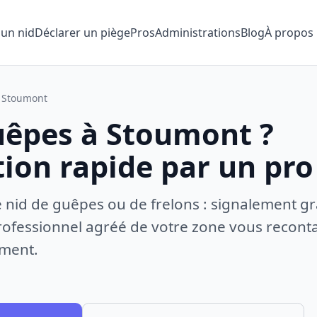
 un nid
Déclarer un piège
Pros
Administrations
Blog
À propos
Stoumont
uêpes à Stoumont ?
tion rapide par un pro
e nid de guêpes ou de frelons : signalement gr
ofessionnel agréé de votre zone vous recontac
ement.