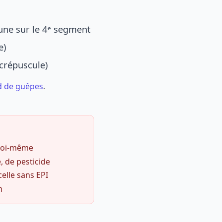
une sur le 4ᵉ segment
e)
 crépuscule)
d de guêpes
.
 soi-même
, de pesticide
celle sans EPI
m