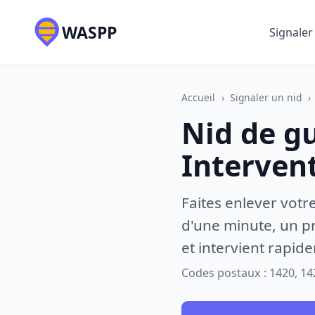
WASPP
Signaler
Accueil
›
Signaler un nid
›
Nid de gu
Interven
Faites enlever votr
d'une minute, un pr
et intervient rapid
Codes postaux : 1420, 14