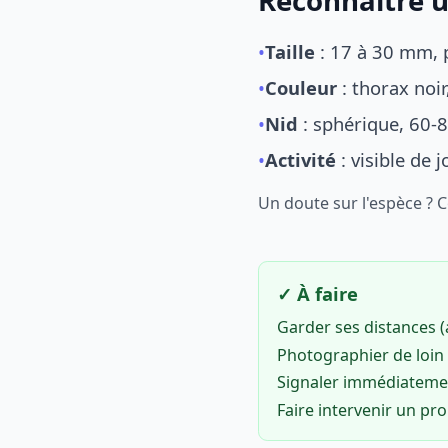
Reconnaître u
•
Taille
: 17 à 30 mm, p
•
Couleur
: thorax noi
•
Nid
: sphérique, 60-8
•
Activité
: visible de 
Un doute sur l'espèce ? 
✓ À faire
Garder ses distances 
Photographier de loin 
Signaler immédiatem
Faire intervenir un pr