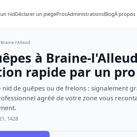
 un nid
Déclarer un piège
Pros
Administrations
Blog
À propos
Braine-l'Alleud
êpes à Braine-l'Alleud
tion rapide par un pro
e nid de guêpes ou de frelons : signalement gr
ofessionnel agréé de votre zone vous recontac
ement.
21, 1428