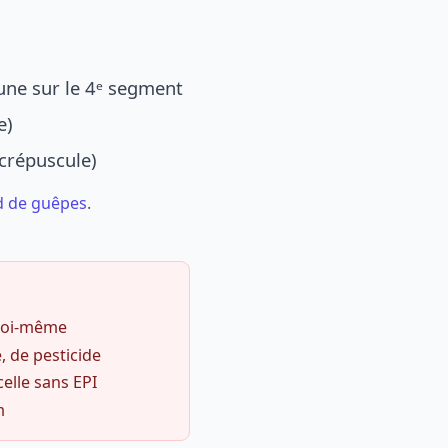
une sur le 4ᵉ segment
e)
 crépuscule)
d de guêpes
.
 soi-même
, de pesticide
celle sans EPI
m