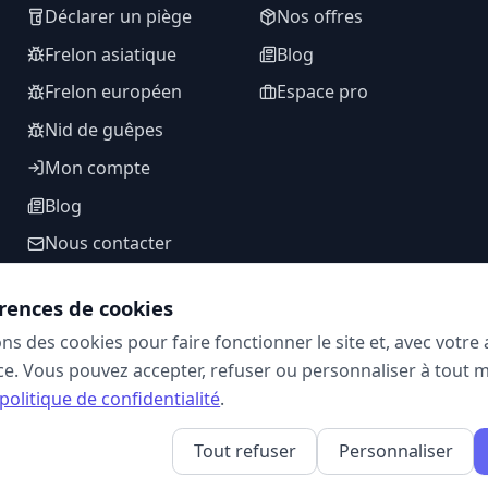
Déclarer un piège
Nos offres
Frelon asiatique
Blog
Frelon européen
Espace pro
Nid de guêpes
Mon compte
Blog
Nous contacter
rences de cookies
ons des cookies pour faire fonctionner le site et, avec votr
SUIVEZ-NOUS
e. Vous pouvez accepter, refuser ou personnaliser à tout 
politique de confidentialité
.
Tout refuser
Personnaliser