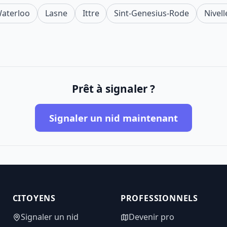
aterloo
Lasne
Ittre
Sint-Genesius-Rode
Nivell
Prêt à signaler ?
Signaler un nid maintenant
CITOYENS
PROFESSIONNELS
Signaler un nid
Devenir pro