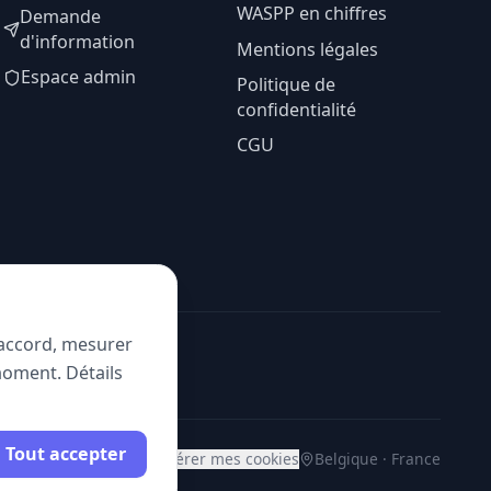
WASPP en chiffres
Demande
d'information
Mentions légales
Espace admin
Politique de
confidentialité
CGU
e accord, mesurer
moment. Détails
Tout accepter
Gérer mes cookies
Belgique · France