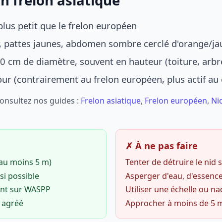
n frelon asiatique
lus petit que le frelon européen
r, pattes jaunes, abdomen sombre cerclé d'orange/ja
0 cm de diamètre, souvent en hauteur (toiture, arbr
jour (contrairement au frelon européen, plus actif au
Consultez nos guides :
Frelon asiatique
,
Frelon européen
,
Ni
✗ À ne pas faire
(au moins 5 m)
Tenter de détruire le nid
si possible
Asperger d'eau, d'essence
ent sur WASPP
Utiliser une échelle ou na
o agréé
Approcher à moins de 5 