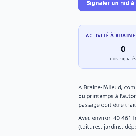
Signaler un nid à 
ACTIVITÉ À BRAINE
0
nids signalé
À Braine-l'Alleud, co
du printemps à l'autom
passage doit être tra
Avec environ 40 461 h
(toitures, jardins, dé