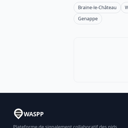
Braine-le-Château
W
Genappe
WASPP
Plateforme de signalement collaboratif des nids